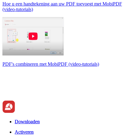
Hoe u een handtekening aan uw PDF toevoegt met MobiPDF
(video-tutorials)
PDF's combineren met MobiPDF (video-tutorials)
Downloaden
Downloaden
Activeren
Activeren