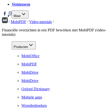
Vernieuwen
Vernieuwen
Meer
MobiPDF
Video-tutorials
Financiële overzichten in een PDF bewerken met MobiPDF (video-
tutorials)
Producten
MobiOffice
MobiPDF
MobiDrive
MobiDrive
Oxford Dictionary
Mobiele apps
Woordenboeken