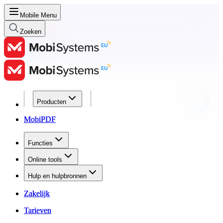
Mobile Menu
Zoeken
Producten
Producten
MobiPDF
MobiPDF
Functies
Functies
Online tools
Online tools
Hulp en hulpbronnen
Hulp en hulpbronnen
Zakelijk
Zakelijk
Tarieven
Tarieven