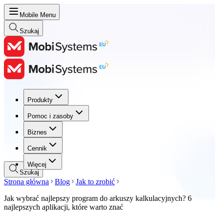
Mobile Menu
Szukaj
Produkty
Produkty
Pomoc i zasoby
Pomoc i zasoby
Biznes
Biznes
Cennik
Cennik
Więcej
Szukaj
Strona główna
Blog
Jak to zrobić
Jak wybrać najlepszy program do arkuszy kalkulacyjnych? 6
najlepszych aplikacji, które warto znać