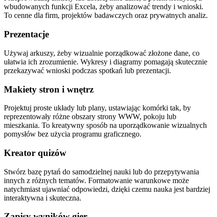
wbudowanych funkcji Excela, żeby analizować trendy i wnioski.
To cenne dla firm, projektów badawczych oraz prywatnych analiz.
Prezentacje
Używaj arkuszy, żeby wizualnie porządkować złożone dane, co
ułatwia ich zrozumienie. Wykresy i diagramy pomagają skutecznie
przekazywać wnioski podczas spotkań lub prezentacji.
Makiety stron i wnętrz
Projektuj proste układy lub plany, ustawiając komórki tak, by
reprezentowały różne obszary strony WWW, pokoju lub
mieszkania. To kreatywny sposób na uporządkowanie wizualnych
pomysłów bez użycia programu graficznego.
Kreator quizów
Stwórz bazę pytań do samodzielnej nauki lub do przepytywania
innych z różnych tematów. Formatowanie warunkowe może
natychmiast ujawniać odpowiedzi, dzięki czemu nauka jest bardziej
interaktywna i skuteczna.
Zapisy wyników gier