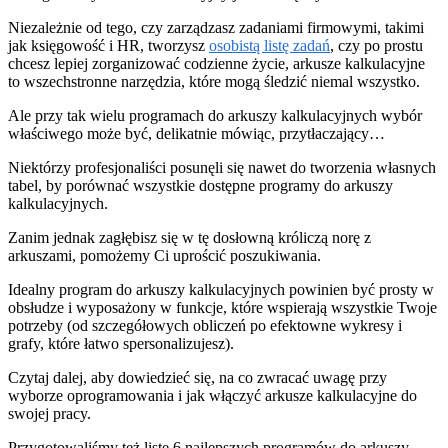
Niezależnie od tego, czy zarządzasz zadaniami firmowymi, takimi
jak księgowość i HR, tworzysz
osobistą listę zadań
, czy po prostu
chcesz lepiej zorganizować codzienne życie, arkusze kalkulacyjne
to wszechstronne narzędzia, które mogą śledzić niemal wszystko.
Ale przy tak wielu programach do arkuszy kalkulacyjnych wybór
właściwego może być, delikatnie mówiąc, przytłaczający…
Niektórzy profesjonaliści posunęli się nawet do tworzenia własnych
tabel, by porównać wszystkie dostępne programy do arkuszy
kalkulacyjnych.
Zanim jednak zagłębisz się w tę dosłowną króliczą norę z
arkuszami, pomożemy Ci uprościć poszukiwania.
Idealny program do arkuszy kalkulacyjnych powinien być prosty w
obsłudze i wyposażony w funkcje, które wspierają wszystkie Twoje
potrzeby (od szczegółowych obliczeń po efektowne wykresy i
grafy, które łatwo spersonalizujesz).
Czytaj dalej, aby dowiedzieć się, na co zwracać uwagę przy
wyborze oprogramowania i jak włączyć arkusze kalkulacyjne do
swojej pracy.
Przygotowaliśmy też listę 6 najlepszych programów do arkuszy