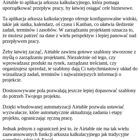
Airtable to aplikacja arkusza kalkulacyjnego, która pomaga
uporządkować przepływ pracy, by łatwiej osiągać cele biznesowe.
Ta aplikacja arkusza kalkulacyjnego oferuje konfigurowalne widoki,
takie jak siatka, kalendarz, oś czasu i Kanban, co ułatwia śledzenie
zadań, terminów i zasobów. W zarządzaniu projektami oznacza to,
że możesz patrzeć na dane z wielu perspektyw i lepiej panować nad
przepływem pracy.
Żeby łatwiej zacząć, Airtable zawiera gotowe szablony stworzone z
myślą o zarządzaniu projektami. Niezależnie od tego, czy
wprowadzasz produkt na rynek, zarządzasz treściami, czy
organizujesz sprzedaż, te szablony dają Ci natychmiastowy układ do
wizualizacji zadań, terminów i najważniejszych informacji o
projekcie.
Dostosowywane pola pozwalają jeszcze lepiej dopasować szablony
do potrzeb Twojego projektu.
Dzięki wbudowanej automatyzacji Airtable pozwala ustawiać
wyzwalacze, które automatycznie aktualizują zadania i etapy
projektu, ograniczając ręczną pracę.
Jednak jednym z ograniczeń jest to, że Airtable nie ma tak wielu
zaawansowanych funkcji arkusza kalkulacyjnego jak tradycyjne
narzędzia, takie jak Excel.