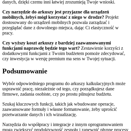
danych, dzięki czemu inni łatwiej zrozumieją Twoje wnioski.
Czy narzędzie do arkuszy jest przyjazne dla urządzeń
mobilnych, żebyś mógł korzystać z niego w drodze?
Projekt
dostosowany do urządzeń mobilnych pozwala zarządzać i
przeglądać dane z dowolnego miejsca, dając Ci elastyczność w
pracy.
Czy wyższy koszt arkuszy z bardziej zaawansowanymi
funkcjami naprawdę będzie tego wart?
Zestawienie korzyści z
dodatkowymi funkcjami z Twoim budżetem pomoże zdecydować,
czy inwestycja w wersję premium ma sens w Twojej sytuacji.
Podsumowanie
Wybór odpowiedniego programu do arkuszy kalkulacyjnych może
usprawnić pracę, niezależnie od tego, czy porządkujesz dane
firmowe, zadania osobiste, czy po prostu pilnujesz budżetu.
Szukaj kluczowych funkcji, takich jak wbudowane operacje,
zaawansowane formuły i własne formatowanie, żeby uprościć
przetwarzanie danych i ich wizualizację.
Narzędzia do współpracy i integracje z innym oprogramowaniem
mogą zwiększyć produktywność zespołu i zapewnić płynne procesy