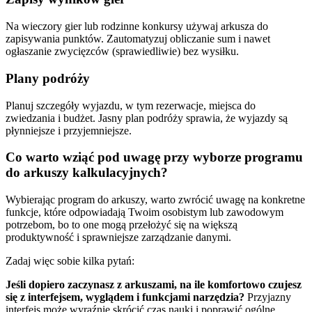
Na wieczory gier lub rodzinne konkursy używaj arkusza do
zapisywania punktów. Zautomatyzuj obliczanie sum i nawet
ogłaszanie zwycięzców (sprawiedliwie) bez wysiłku.
Plany podróży
Planuj szczegóły wyjazdu, w tym rezerwacje, miejsca do
zwiedzania i budżet. Jasny plan podróży sprawia, że wyjazdy są
płynniejsze i przyjemniejsze.
Co warto wziąć pod uwagę przy wyborze programu
do arkuszy kalkulacyjnych?
Wybierając program do arkuszy, warto zwrócić uwagę na konkretne
funkcje, które odpowiadają Twoim osobistym lub zawodowym
potrzebom, bo to one mogą przełożyć się na większą
produktywność i sprawniejsze zarządzanie danymi.
Zadaj więc sobie kilka pytań:
Jeśli dopiero zaczynasz z arkuszami, na ile komfortowo czujesz
się z interfejsem, wyglądem i funkcjami narzędzia?
Przyjazny
interfejs może wyraźnie skrócić czas nauki i poprawić ogólne