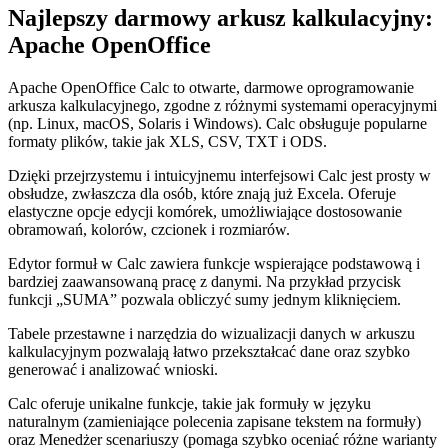
Najlepszy darmowy arkusz kalkulacyjny:
Apache OpenOffice
Apache OpenOffice Calc to otwarte, darmowe oprogramowanie
arkusza kalkulacyjnego, zgodne z różnymi systemami operacyjnymi
(np. Linux, macOS, Solaris i Windows). Calc obsługuje popularne
formaty plików, takie jak XLS, CSV, TXT i ODS.
Dzięki przejrzystemu i intuicyjnemu interfejsowi Calc jest prosty w
obsłudze, zwłaszcza dla osób, które znają już Excela. Oferuje
elastyczne opcje edycji komórek, umożliwiające dostosowanie
obramowań, kolorów, czcionek i rozmiarów.
Edytor formuł w Calc zawiera funkcje wspierające podstawową i
bardziej zaawansowaną pracę z danymi. Na przykład przycisk
funkcji „SUMA” pozwala obliczyć sumy jednym kliknięciem.
Tabele przestawne i narzędzia do wizualizacji danych w arkuszu
kalkulacyjnym pozwalają łatwo przekształcać dane oraz szybko
generować i analizować wnioski.
Calc oferuje unikalne funkcje, takie jak formuły w języku
naturalnym (zamieniające polecenia zapisane tekstem na formuły)
oraz Menedżer scenariuszy (pomaga szybko oceniać różne warianty