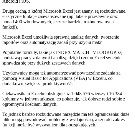
Android i iOS.
Drugą cechą, z której Microsoft Excel jest znany, są rozbudowane,
elastyczne funkcje zaawansowane (np. tabele przestawne oraz
ponad 400 wbudowanych, jeszcze bardziej rozbudowanych
funkcji).
Microsoft Excel umożliwia sprawną analizę danych, tworzenie
raportów oraz automatyzację zadań przy użyciu makr.
Popularne formuły, takie jak INDEX-MATCH i VLOOKUP, są
podstawą pracy z danymi i analizą, dzięki czemu Excel świetnie
sprawdza się przy dużych zestawach danych.
Użytkownicy mogą też automatyzować powtarzalne zadania za
pomocą Visual Basic for Applications (VBA) w Excelu, co
dodatkowo zwiększa produktywność.
Ciekawostka o Excelu: obsługuje aż 1 048 576 wierszy i 16 384
kolumny w jednym arkuszu, co pokazuje, jak dobrze radzi sobie z
ogromnymi ilościami danych.
To jednak bardzo rozbudowane narzędzie ma też ograniczenia: duże
pliki mogą powodować problemy z wydajnością, a szeroki zakres
funkcji może być wyzwaniem dla początkujących.