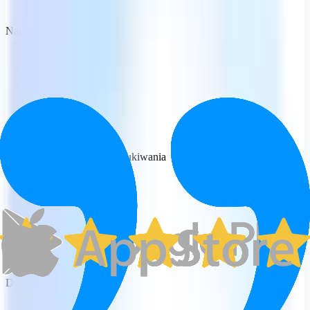
Nagrania wymowy
Zaawansowane opcje wyszukiwania
Dostęp offline