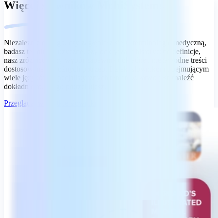
Więcej słowników MobiSystems
Niezależnie od tego, czy zagłębiasz się w terminologię medyczną,
badasz terminy muzyczne, czy odkrywasz historyczne definicje,
nasz zróżnicowany wybór zapewnia dokładne i niezawodne treści
dostosowane do różnych potrzeb. Dzięki słownikom obejmującym
wiele języków i specjalistycznych tematów, łatwo jest znaleźć
dokładnie to, czego potrzebujesz.
Przeglądaj wszystkie słowniki