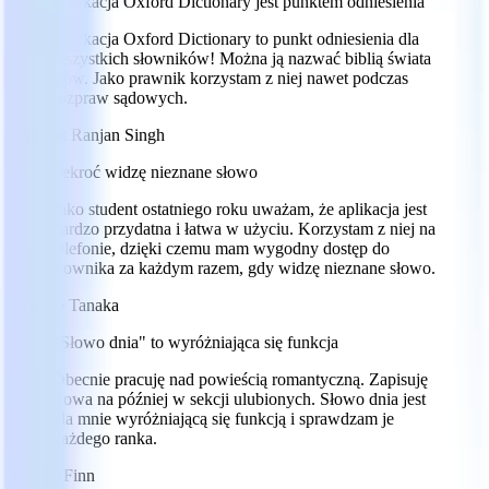
Aplikacja Oxford Dictionary jest punktem odniesienia
Aplikacja Oxford Dictionary to punkt odniesienia dla
wszystkich słowników! Można ją nazwać biblią świata
słów. Jako prawnik korzystam z niej nawet podczas
rozpraw sądowych.
RS
Rajat Ranjan Singh
Ilekroć widzę nieznane słowo
Jako student ostatniego roku uważam, że aplikacja jest
bardzo przydatna i łatwa w użyciu. Korzystam z niej na
telefonie, dzięki czemu mam wygodny dostęp do
słownika za każdym razem, gdy widzę nieznane słowo.
AT
Aiko Tanaka
"Słowo dnia" to wyróżniająca się funkcja
Obecnie pracuję nad powieścią romantyczną. Zapisuję
słowa na później w sekcji ulubionych. Słowo dnia jest
dla mnie wyróżniającą się funkcją i sprawdzam je
każdego ranka.
TF
Tate Finn