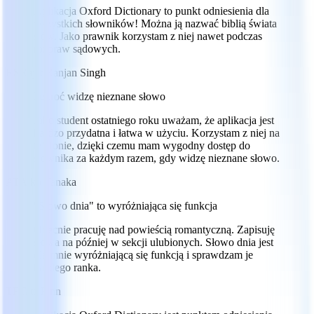
Aplikacja Oxford Dictionary to punkt odniesienia dla
wszystkich słowników! Można ją nazwać biblią świata
słów. Jako prawnik korzystam z niej nawet podczas
rozpraw sądowych.
RS
Rajat Ranjan Singh
Ilekroć widzę nieznane słowo
Jako student ostatniego roku uważam, że aplikacja jest
bardzo przydatna i łatwa w użyciu. Korzystam z niej na
telefonie, dzięki czemu mam wygodny dostęp do
słownika za każdym razem, gdy widzę nieznane słowo.
AT
Aiko Tanaka
"Słowo dnia" to wyróżniająca się funkcja
Obecnie pracuję nad powieścią romantyczną. Zapisuję
słowa na później w sekcji ulubionych. Słowo dnia jest
dla mnie wyróżniającą się funkcją i sprawdzam je
każdego ranka.
TF
Tate Finn