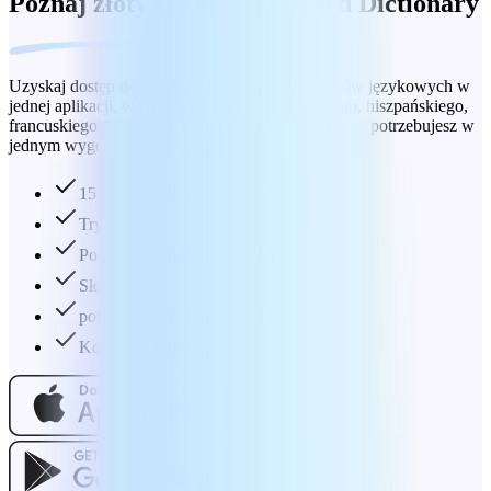
Poznaj złoty standard: Oxford Dictionary
Uzyskaj dostęp do 15 wszechstronnych słowników językowych w
jednej aplikacji, w tym angielskiego, niemieckiego, hiszpańskiego,
francuskiego i innych, oferujących wszystko, czego potrzebujesz w
jednym wygodnym miejscu.
15 słowników w 1 aplikacji
Tryb offline
Ponad 1M definicji i synonimów
Słowo dnia
ponad 100 tys. nagrań wymowy
Kolekcja ulubionych