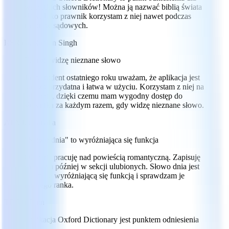
wszystkich słowników! Można ją nazwać biblią świata
słów. Jako prawnik korzystam z niej nawet podczas
rozpraw sądowych.
RS
Rajat Ranjan Singh
Ilekroć widzę nieznane słowo
Jako student ostatniego roku uważam, że aplikacja jest
bardzo przydatna i łatwa w użyciu. Korzystam z niej na
telefonie, dzięki czemu mam wygodny dostęp do
słownika za każdym razem, gdy widzę nieznane słowo.
AT
Aiko Tanaka
"Słowo dnia" to wyróżniająca się funkcja
Obecnie pracuję nad powieścią romantyczną. Zapisuję
słowa na później w sekcji ulubionych. Słowo dnia jest
dla mnie wyróżniającą się funkcją i sprawdzam je
każdego ranka.
TF
Tate Finn
Aplikacja Oxford Dictionary jest punktem odniesienia