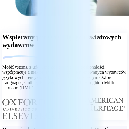
Wspierany przez wiodących światowych
wydawców
MobiSystems, z udokumentowaną historią doskonałości,
współpracuje z niektórymi z najbardziej renomowanych wydawców
językowych i encyklopedycznych na świecie, w tym Oxford
Languages, Collins, Elsevier, McGraw Hill i Houghton Mifflin
Harcourt (HMH).