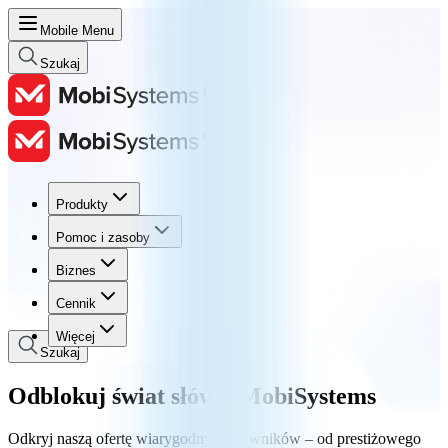
Mobile Menu
Szukaj
Produkty
Produkty
Pomoc i zasoby
Pomoc i zasoby
Biznes
Biznes
Cennik
Cennik
Więcej
Szukaj
Odblokuj świat słów z MobiSystems
Odkryj naszą ofertę wiarygodnych słowników – od prestiżowego