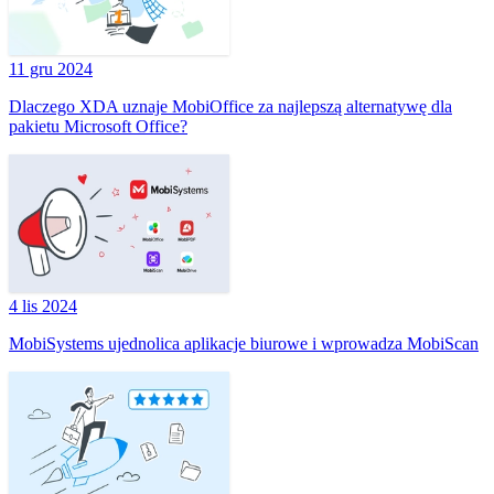
11 gru 2024
Dlaczego XDA uznaje MobiOffice za najlepszą alternatywę dla
pakietu Microsoft Office?
4 lis 2024
MobiSystems ujednolica aplikacje biurowe i wprowadza MobiScan