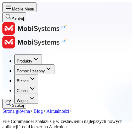
Mobile Menu
Szukaj
Produkty
Produkty
Pomoc i zasoby
Pomoc i zasoby
Biznes
Biznes
Cennik
Cennik
Więcej
Szukaj
Strona główna
Blog
Aktualności
File Commander znalazł się w zestawieniu najlepszych nowych
aplikacji TechDeezer na Androida