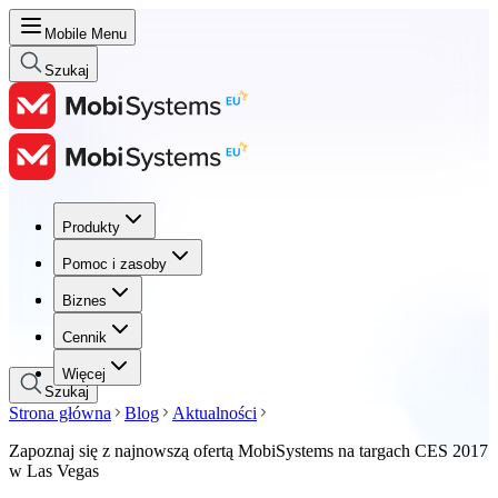
Mobile Menu
Szukaj
Produkty
Produkty
Pomoc i zasoby
Pomoc i zasoby
Biznes
Biznes
Cennik
Cennik
Więcej
Szukaj
Strona główna
Blog
Aktualności
Zapoznaj się z najnowszą ofertą MobiSystems na targach CES 2017
w Las Vegas