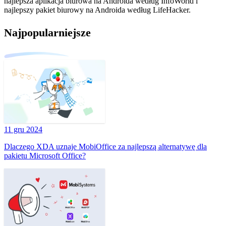
najlepsza aplikacja biurowa na Androida według InfoWorld i
najlepszy pakiet biurowy na Androida według LifeHacker.
Najpopularniejsze
11 gru 2024
Dlaczego XDA uznaje MobiOffice za najlepszą alternatywę dla
pakietu Microsoft Office?