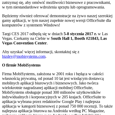
zatrzymaj się, aby omówić możliwości biznesowe z pracownikami,
w tym niestandardowe wdrożenia sprzętu lub oprogramowania.
Będziemy również oferować demonstracje na żywo naszej szerokiej
gamy aplikacji, w tym naszej zupełnie nowej wersji OfficeSuite dla
komputerów z systemem Windows!
Targi CES 2017 odbędą się w dniach
5-8 stycznia 2017 r.
w Las
Vegas. Czekamy na Ciebie w
South Hall 1, Booth #21843, Las
Vegas Convention Center
.
Aby uzyskać więcej informacji, skontaktuj się z
bizdev@mobisystems.com
.
O firmie MobiSystems
Firma MobiSystems, założona w 2001 roku i będąca w całości
własnością prywatną, od ponad 10 lat jest wiodącym dostawcą
mobilnych aplikacji biurowych i biznesowych. Jako twórca
wielokrotnie nagradzanej aplikacji mobilnej OfficeSuite,
MobiSystems obsługuje ponad 300 milionów użytkowników
indywidualnych i korporacyjnych w 205 krajach. OfficeSuite to
aplikacja wybrana przez redaktorów Google Play i najlepsza
aplikacja w kategorii biznesowej z ponad 750 000 recenzji. To także
najlepsza aplikacja biurowa na Androida według PC Magazine,