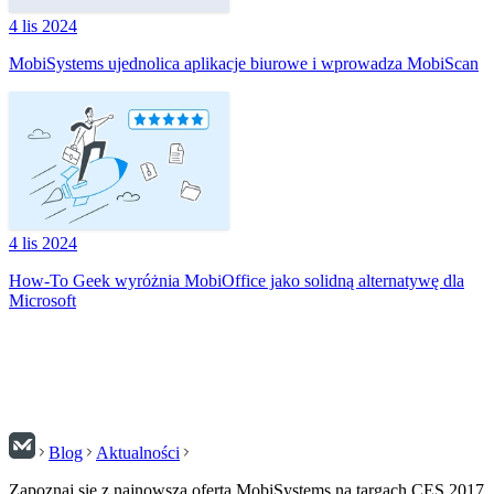
4 lis 2024
MobiSystems ujednolica aplikacje biurowe i wprowadza MobiScan
4 lis 2024
How-To Geek wyróżnia MobiOffice jako solidną alternatywę dla
Microsoft
Blog
Aktualności
Zapoznaj się z najnowszą ofertą MobiSystems na targach CES 2017