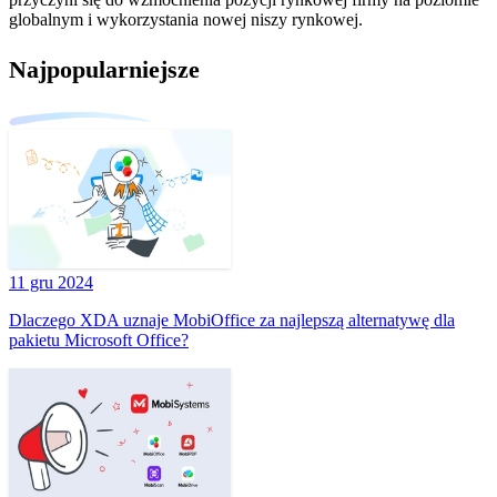
globalnym i wykorzystania nowej niszy rynkowej.
Najpopularniejsze
11 gru 2024
Dlaczego XDA uznaje MobiOffice za najlepszą alternatywę dla
pakietu Microsoft Office?