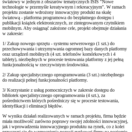
światowy w jednym z obszarów tematycznych ISIS "Nowe
technologie w przemyśle kreatywnym i rekreacyjnym". W ramach
projektu zostanie wdrożony innowacyjny produkt na skalę
światową - platforma programowa do bezpłatnego dostępu i
publikacji książek elektronicznych, ze zintegrowanym czytnikiem
mobilnym. Aby osiągnąć założone cele, projekt obejmuje działania
w zakresie:
1/ Zakup nowego sprzętu - systemu serwerowego (1 szt.) do
przechowywania i utrzymywania ogromnej bazy danych platformy
oraz urządzeń mobilnych (4 szt. telefonów komórkowych i 4
tablety), niezbędnych w procesie testowania platformy z jej pełną
funkcjonalnością w rzeczywistym środowisku.
2/ Zakup specjalistycznego oprogramowania (3 szt.) niezbędnego
do realizacji pełnej funkcjonalności platformy.
3/ Korzystanie z usług pomocniczych w zakresie dostępu do
bibliotek specjalistycznego oprogramowania (4 szt.), za
pośrednictwem których pośredniczy się w procesie testowania,
identyfikacji i eliminacji błędów.
W wyniku działań realizowanych w ramach projektu, firma będzie
miała możliwość zarówno poprawy swojej zdolności innowacyjnej,
jak i wprowadzenia innowacyjnego produktu na rynek, co z kolei
przyczyni się do wzmocnienia pozycji rynkowej firmy na poziomie