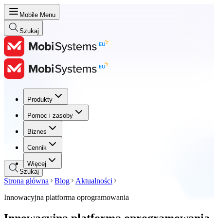
Mobile Menu
Szukaj
Produkty
Produkty
Pomoc i zasoby
Pomoc i zasoby
Biznes
Biznes
Cennik
Cennik
Więcej
Szukaj
Strona główna
Blog
Aktualności
Innowacyjna platforma oprogramowania
Innowacyjna platforma oprogramowania