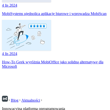
4 lis 2024
MobiSystems ujednolica aplikacje biurowe i wprowadza MobiScan
4 lis 2024
How-To Geek wyróżnia MobiOffice jako solidną alternatywę dla
Microsoft
Blog
Aktualności
Innowacyjna platforma oprogramowania