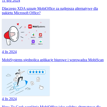
11 gru 2024
Dlaczego XDA uznaje MobiOffice za najlepszą alternatywę dla
pakietu Microsoft Office?
4 lis 2024
MobiSystems ujednolica aplikacje biurowe i wprowadza MobiScan
4 lis 2024
How-To Geek wyróżnia MobiOffice jako solidną alternatywę dla