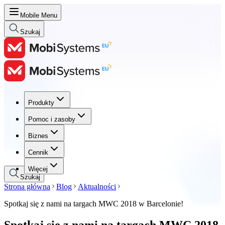
Mobile Menu
Szukaj
Produkty
Produkty
Pomoc i zasoby
Pomoc i zasoby
Biznes
Biznes
Cennik
Cennik
Więcej
Szukaj
Strona główna
Blog
Aktualności
Spotkaj się z nami na targach MWC 2018 w Barcelonie!
Spotkaj się z nami na targach MWC 2018