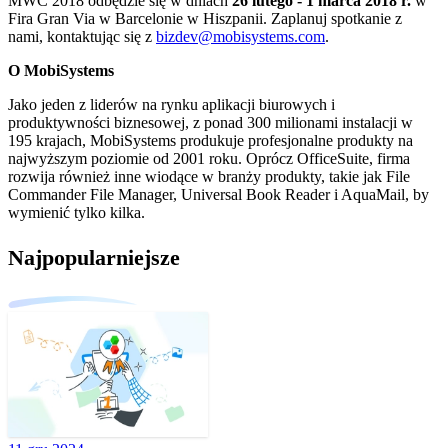
MWC 2018 odbędzie się w dniach
26 lutego - 1 marca 2018 r.
w
Fira Gran Via w Barcelonie w Hiszpanii. Zaplanuj spotkanie z
nami, kontaktując się z
bizdev@mobisystems.com
.
O MobiSystems
Jako jeden z liderów na rynku aplikacji biurowych i
produktywności biznesowej, z ponad 300 milionami instalacji w
195 krajach, MobiSystems produkuje profesjonalne produkty na
najwyższym poziomie od 2001 roku. Oprócz OfficeSuite, firma
rozwija również inne wiodące w branży produkty, takie jak File
Commander File Manager, Universal Book Reader i AquaMail, by
wymienić tylko kilka.
Najpopularniejsze