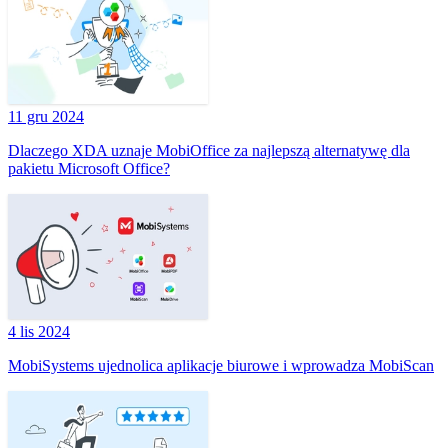
11 gru 2024
Dlaczego XDA uznaje MobiOffice za najlepszą alternatywę dla
pakietu Microsoft Office?
4 lis 2024
MobiSystems ujednolica aplikacje biurowe i wprowadza MobiScan