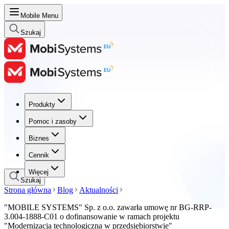
Mobile Menu
Szukaj
Produkty
Produkty
Pomoc i zasoby
Pomoc i zasoby
Biznes
Biznes
Cennik
Cennik
Więcej
Szukaj
Strona główna
Blog
Aktualności
"MOBILE SYSTEMS" Sp. z o.o. zawarła umowę nr BG-RRP-
3.004-1888-C01 o dofinansowanie w ramach projektu
"Modernizacja technologiczna w przedsiębiorstwie"