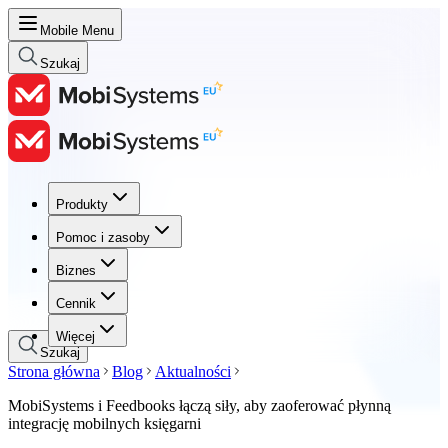
Mobile Menu
Szukaj
Produkty
Produkty
Pomoc i zasoby
Pomoc i zasoby
Biznes
Biznes
Cennik
Cennik
Więcej
Szukaj
Strona główna
Blog
Aktualności
MobiSystems i Feedbooks łączą siły, aby zaoferować płynną
integrację mobilnych księgarni