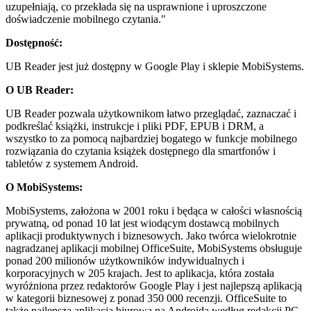
uzupełniają, co przekłada się na usprawnione i uproszczone
doświadczenie mobilnego czytania."
Dostępność:
UB Reader jest już dostępny w Google Play i sklepie MobiSystems.
O UB Reader:
UB Reader pozwala użytkownikom łatwo przeglądać, zaznaczać i
podkreślać książki, instrukcje i pliki PDF, EPUB i DRM, a
wszystko to za pomocą najbardziej bogatego w funkcje mobilnego
rozwiązania do czytania książek dostępnego dla smartfonów i
tabletów z systemem Android.
O MobiSystems:
MobiSystems, założona w 2001 roku i będąca w całości własnością
prywatną, od ponad 10 lat jest wiodącym dostawcą mobilnych
aplikacji produktywnych i biznesowych. Jako twórca wielokrotnie
nagradzanej aplikacji mobilnej OfficeSuite, MobiSystems obsługuje
ponad 200 milionów użytkowników indywidualnych i
korporacyjnych w 205 krajach. Jest to aplikacja, która została
wyróżniona przez redaktorów Google Play i jest najlepszą aplikacją
w kategorii biznesowej z ponad 350 000 recenzji. OfficeSuite to
także najlepsza aplikacja biurowa na Androida według redakcji PC