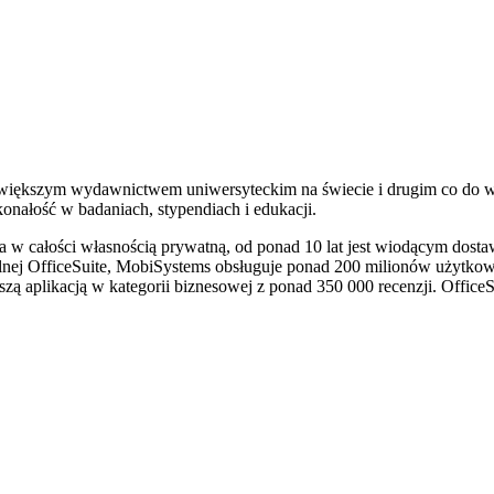
ajwiększym wydawnictwem uniwersyteckim na świecie i drugim co do 
konałość w badaniach, stypendiach i edukacji.
a w całości własnością prywatną, od ponad 10 lat jest wiodącym dosta
ilnej OfficeSuite, MobiSystems obsługuje ponad 200 milionów użytkow
pszą aplikacją w kategorii biznesowej z ponad 350 000 recenzji. Office