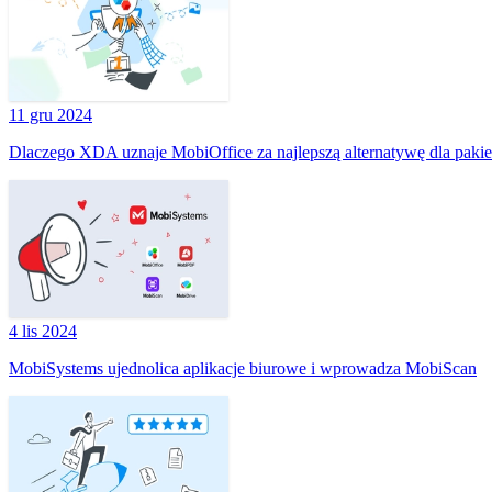
11 gru 2024
Dlaczego XDA uznaje MobiOffice za najlepszą alternatywę dla pakie
4 lis 2024
MobiSystems ujednolica aplikacje biurowe i wprowadza MobiScan