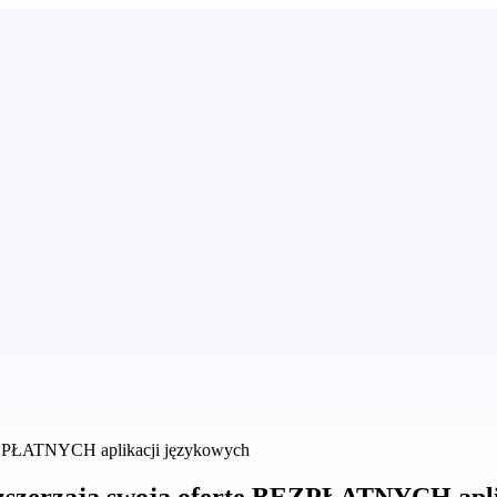
 BEZPŁATNYCH aplikacji językowych
ozszerzają swoją ofertę BEZPŁATNYCH apl