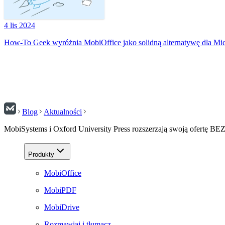
4 lis 2024
How-To Geek wyróżnia MobiOffice jako solidną alternatywę dla Mic
Blog
Aktualności
MobiSystems i Oxford University Press rozszerzają swoją ofertę
Produkty
MobiOffice
MobiPDF
MobiDrive
Rozmawiaj i tłumacz