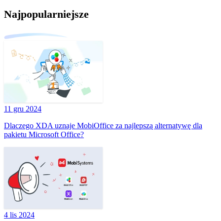
Najpopularniejsze
11 gru 2024
Dlaczego XDA uznaje MobiOffice za najlepszą alternatywę dla
pakietu Microsoft Office?
4 lis 2024