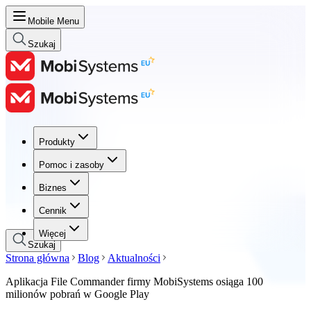
Mobile Menu
Szukaj
Produkty
Produkty
Pomoc i zasoby
Pomoc i zasoby
Biznes
Biznes
Cennik
Cennik
Więcej
Szukaj
Strona główna
Blog
Aktualności
Aplikacja File Commander firmy MobiSystems osiąga 100
milionów pobrań w Google Play