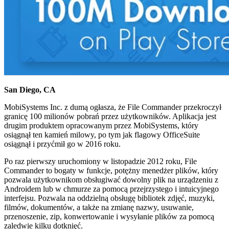
San Diego, CA
MobiSystems Inc. z dumą ogłasza, że File Commander przekroczył
granicę 100 milionów pobrań przez użytkowników. Aplikacja jest
drugim produktem opracowanym przez MobiSystems, który
osiągnął ten kamień milowy, po tym jak flagowy OfficeSuite
osiągnął i przyćmił go w 2016 roku.
Po raz pierwszy uruchomiony w listopadzie 2012 roku, File
Commander to bogaty w funkcje, potężny menedżer plików, który
pozwala użytkownikom obsługiwać dowolny plik na urządzeniu z
Androidem lub w chmurze za pomocą przejrzystego i intuicyjnego
interfejsu. Pozwala na oddzielną obsługę bibliotek zdjęć, muzyki,
filmów, dokumentów, a także na zmianę nazwy, usuwanie,
przenoszenie, zip, konwertowanie i wysyłanie plików za pomocą
zaledwie kilku dotknięć.