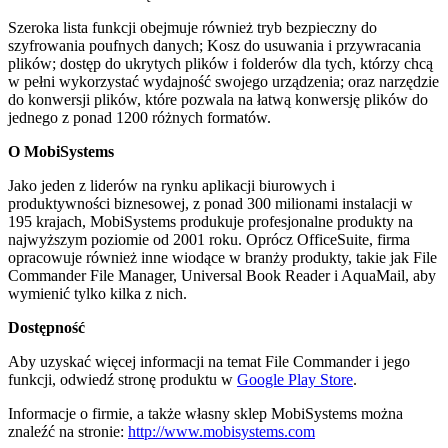
Szeroka lista funkcji obejmuje również tryb bezpieczny do
szyfrowania poufnych danych; Kosz do usuwania i przywracania
plików; dostęp do ukrytych plików i folderów dla tych, którzy chcą
w pełni wykorzystać wydajność swojego urządzenia; oraz narzędzie
do konwersji plików, które pozwala na łatwą konwersję plików do
jednego z ponad 1200 różnych formatów.
O MobiSystems
Jako jeden z liderów na rynku aplikacji biurowych i
produktywności biznesowej, z ponad 300 milionami instalacji w
195 krajach, MobiSystems produkuje profesjonalne produkty na
najwyższym poziomie od 2001 roku. Oprócz OfficeSuite, firma
opracowuje również inne wiodące w branży produkty, takie jak File
Commander File Manager, Universal Book Reader i AquaMail, aby
wymienić tylko kilka z nich.
Dostępność
Aby uzyskać więcej informacji na temat File Commander i jego
funkcji, odwiedź stronę produktu w
Google Play Store
.
Informacje o firmie, a także własny sklep MobiSystems można
znaleźć na stronie:
http://www.mobisystems.com