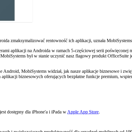
da zmaksymalizować rentowność ich aplikacji, uznała MobiSystems za 
ami aplikacji na Androida w ramach 5-częściowej serii poświęconej m
 MobiSystems był w stanie uczynić nasz flagowy produkt OfficeSuite
Android, MobiSystems widział, jak nasze aplikacje biznesowe i zwięk
aplikacji biznesowych oferujących bezpłatne funkcje premium, wspiera
 jest dostępny dla iPhone'a i iPada w
Apple App Store
.
owych i zwiększających produktywność dla urządzeń mobilnych od 19