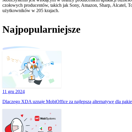
czołowych producentów, takich jak Sony, Amazon, Sharp, Alcatel, 
użytkowników w 205 krajach.
Najpopularniejsze
11 gru 2024
Dlaczego XDA uznaje MobiOffice za najlepszą alternatywę dla pakie