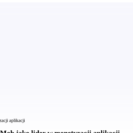
cji aplikacji
ob jako lider w monetyzacji aplikacji