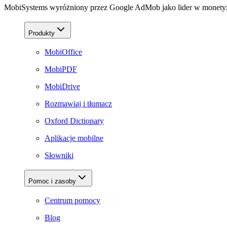
MobiSystems wyróżniony przez Google AdMob jako lider w monetyza
Produkty
MobiOffice
MobiPDF
MobiDrive
Rozmawiaj i tłumacz
Oxford Dictionary
Aplikacje mobilne
Słowniki
Pomoc i zasoby
Centrum pomocy
Blog