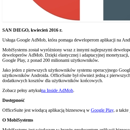
SAN DIEGO, kwiecień 2016 r.
Usługa Google AdMob, która pomaga deweloperom aplikacji na Androi
MobiSystems został wyróżniony wraz z innymi najlepszymi deweloper
deweloperów AdMob. Dzięki elastycznej i adaptacyjnej monetyzacji,
Google Play, z ponad 200 milionami użytkowników.
Jako jeden z pierwszych użytkowników systemu operacyjnego Google 
użytkowników Androida. OfficeSuite był również jedną z pierwszych 
dodatkowych kosztów dla użytkowników końcowych.
Zobacz pełny artykuł
na Inside AdMob
.
Dostępność
OfficeSuite jest wiodącą aplikacją biznesową w
Google Play
, a także
O MobiSystems
MobiSystems jest wiodącym w branży producentem aplikacji biznes