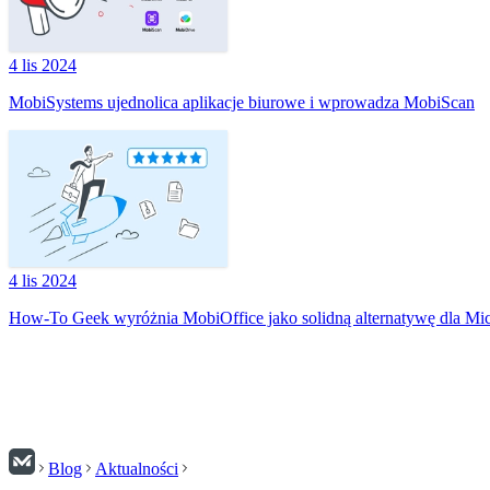
4 lis 2024
MobiSystems ujednolica aplikacje biurowe i wprowadza MobiScan
4 lis 2024
How-To Geek wyróżnia MobiOffice jako solidną alternatywę dla Mic
Blog
Aktualności