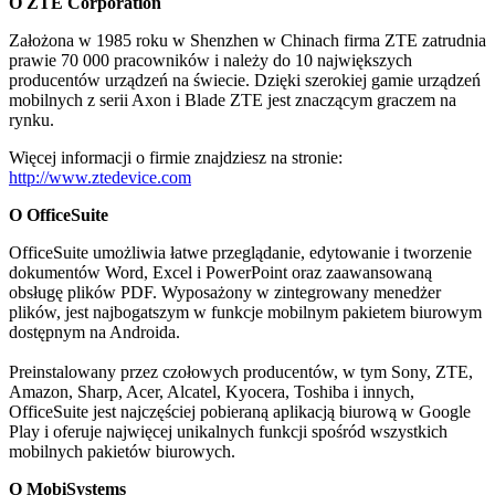
O ZTE Corporation
Założona w 1985 roku w Shenzhen w Chinach firma ZTE zatrudnia
prawie 70 000 pracowników i należy do 10 największych
producentów urządzeń na świecie. Dzięki szerokiej gamie urządzeń
mobilnych z serii Axon i Blade ZTE jest znaczącym graczem na
rynku.
Więcej informacji o firmie znajdziesz na stronie:
http://www.ztedevice.com
O OfficeSuite
OfficeSuite umożliwia łatwe przeglądanie, edytowanie i tworzenie
dokumentów Word, Excel i PowerPoint oraz zaawansowaną
obsługę plików PDF. Wyposażony w zintegrowany menedżer
plików, jest najbogatszym w funkcje mobilnym pakietem biurowym
dostępnym na Androida.
Preinstalowany przez czołowych producentów, w tym Sony, ZTE,
Amazon, Sharp, Acer, Alcatel, Kyocera, Toshiba i innych,
OfficeSuite jest najczęściej pobieraną aplikacją biurową w Google
Play i oferuje najwięcej unikalnych funkcji spośród wszystkich
mobilnych pakietów biurowych.
O MobiSystems