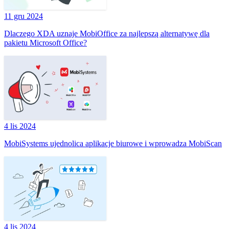
11 gru 2024
Dlaczego XDA uznaje MobiOffice za najlepszą alternatywę dla
pakietu Microsoft Office?
4 lis 2024
MobiSystems ujednolica aplikacje biurowe i wprowadza MobiScan
4 lis 2024