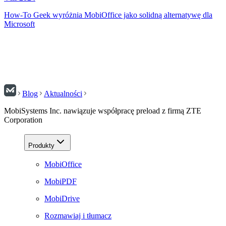
How-To Geek wyróżnia MobiOffice jako solidną alternatywę dla
Microsoft
Blog
Aktualności
MobiSystems Inc. nawiązuje współpracę preload z firmą ZTE
Corporation
Produkty
MobiOffice
MobiPDF
MobiDrive
Rozmawiaj i tłumacz