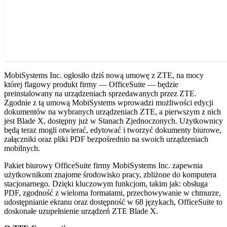
MobiSystems Inc. ogłosiło dziś nową umowę z ZTE, na mocy
której flagowy produkt firmy — OfficeSuite — będzie
preinstalowany na urządzeniach sprzedawanych przez ZTE.
Zgodnie z tą umową MobiSystems wprowadzi możliwości edycji
dokumentów na wybranych urządzeniach ZTE, a pierwszym z nich
jest Blade X, dostępny już w Stanach Zjednoczonych. Użytkownicy
będą teraz mogli otwierać, edytować i tworzyć dokumenty biurowe,
załączniki oraz pliki PDF bezpośrednio na swoich urządzeniach
mobilnych.
Pakiet biurowy OfficeSuite firmy MobiSystems Inc. zapewnia
użytkownikom znajome środowisko pracy, zbliżone do komputera
stacjonarnego. Dzięki kluczowym funkcjom, takim jak: obsługa
PDF, zgodność z wieloma formatami, przechowywanie w chmurze,
udostępnianie ekranu oraz dostępność w 68 językach, OfficeSuite to
doskonałe uzupełnienie urządzeń ZTE Blade X.