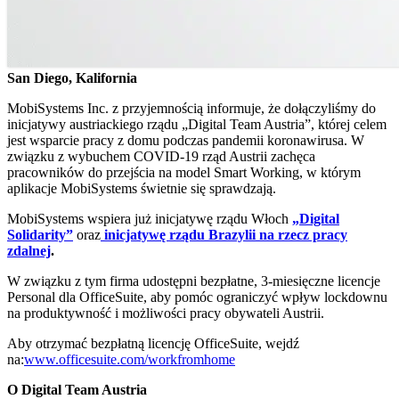
San Diego, Kalifornia
MobiSystems Inc. z przyjemnością informuje, że dołączyliśmy do
inicjatywy austriackiego rządu „Digital Team Austria”, której celem
jest wsparcie pracy z domu podczas pandemii koronawirusa. W
związku z wybuchem COVID‑19 rząd Austrii zachęca
pracowników do przejścia na model Smart Working, w którym
aplikacje MobiSystems świetnie się sprawdzają.
MobiSystems wspiera już inicjatywę rządu Włoch
„
Digital
Solidarity”
oraz
inicjatywę rządu Brazylii na rzecz pracy
zdalnej
.
W związku z tym firma udostępni bezpłatne, 3‑miesięczne licencje
Personal dla OfficeSuite, aby pomóc ograniczyć wpływ lockdownu
na produktywność i możliwości pracy obywateli Austrii.
Aby otrzymać bezpłatną licencję OfficeSuite, wejdź
na:
www.officesuite.com/workfromhome
O Digital Team Austria