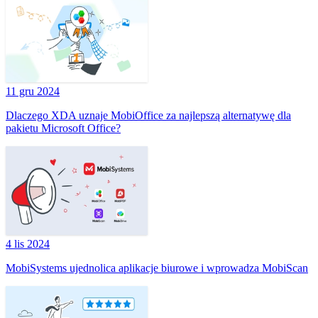
11 gru 2024
Dlaczego XDA uznaje MobiOffice za najlepszą alternatywę dla
pakietu Microsoft Office?
4 lis 2024
MobiSystems ujednolica aplikacje biurowe i wprowadza MobiScan