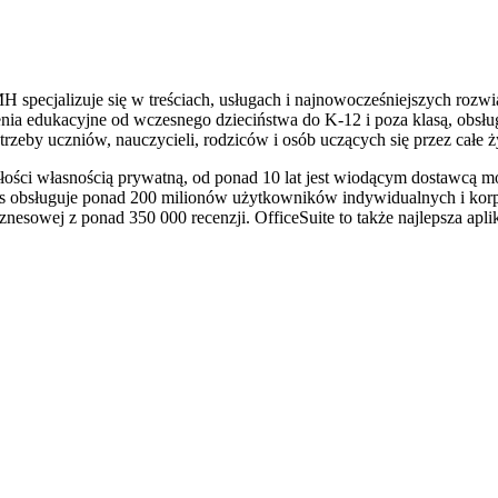
 specjalizuje się w treściach, usługach i najnowocześniejszych rozwią
nia edukacyjne od wczesnego dzieciństwa do K-12 i poza klasą, obsł
eby uczniów, nauczycieli, rodziców i osób uczących się przez całe życi
ości własnością prywatną, od ponad 10 lat jest wiodącym dostawcą mo
ms obsługuje ponad 200 milionów użytkowników indywidualnych i korpor
biznesowej z ponad 350 000 recenzji. OfficeSuite to także najlepsza a