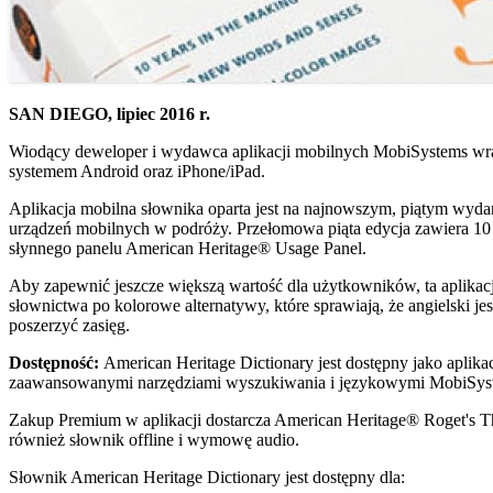
SAN DIEGO, lipiec 2016 r.
Wiodący deweloper i wydawca aplikacji mobilnych MobiSystems wraz 
systemem Android oraz iPhone/iPad.
Aplikacja mobilna słownika oparta jest na najnowszym, piątym wy
urządzeń mobilnych w podróży. Przełomowa piąta edycja zawiera 10
słynnego panelu American Heritage® Usage Panel.
Aby zapewnić jeszcze większą wartość dla użytkowników, ta aplikac
słownictwa po kolorowe alternatywy, które sprawiają, że angielski j
poszerzyć zasięg.
Dostępność:
American Heritage Dictionary jest dostępny jako aplik
zaawansowanymi narzędziami wyszukiwania i językowymi MobiSys
Zakup Premium w aplikacji dostarcza American Heritage® Roget's T
również słownik offline i wymowę audio.
Słownik American Heritage Dictionary jest dostępny dla: