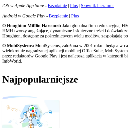
iOS w Apple App Store
-
Bezpłatnie
|
Plus
|
Słownik i tezaurus
Android w Google Play
-
Bezpłatnie
|
Plus
O Houghton Mifflin Harcourt:
Jako globalna firma edukacyjna, HMH
HMH tworzy angażujące, dynamiczne i skuteczne treści i doświadcze
Houghton, dostępne za pośrednictwem wielu mediów, zaspokajają potrz
O MobiSystems:
MobiSystems, założona w 2001 roku i będąca w cał
wielokrotnie nagradzanej aplikacji mobilnej OfficeSuite, MobiSyste
przez redaktorów Google Play i jest najlepszą aplikacją w kategorii 
InfoWorld.
Najpopularniejsze