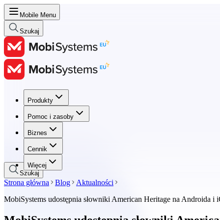
Mobile Menu
Szukaj
Produkty
Produkty
Pomoc i zasoby
Pomoc i zasoby
Biznes
Biznes
Cennik
Cennik
Więcej
Szukaj
Strona główna
Blog
Aktualności
MobiSystems udostępnia słowniki American Heritage na Androida i 
MobiSystems udostępnia słowniki America