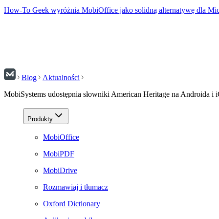
How-To Geek wyróżnia MobiOffice jako solidną alternatywę dla Mic
Blog
Aktualności
MobiSystems udostępnia słowniki American Heritage na Androida i 
Produkty
MobiOffice
MobiPDF
MobiDrive
Rozmawiaj i tłumacz
Oxford Dictionary