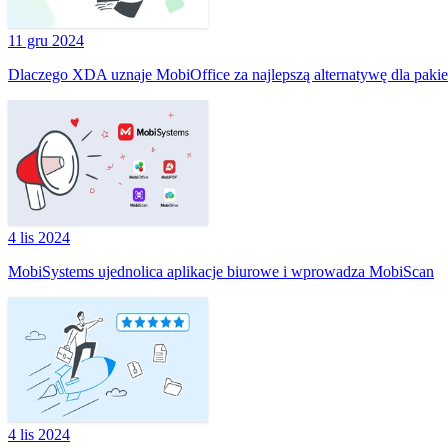
11 gru 2024
Dlaczego XDA uznaje MobiOffice za najlepszą alternatywę dla pakie
4 lis 2024
MobiSystems ujednolica aplikacje biurowe i wprowadza MobiScan
4 lis 2024