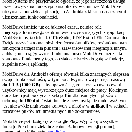
MobiSystems ma przyjemność ogłosić, że jego zastrzeżona usługa
przechowywania i udostępniania plików w chmurze MobiDrive
otrzyma samodzielną aplikację na Androida z kilkoma znaczącymi
ulepszeniami funkcjonalności.
MobiDrive istnieje już od jakiegoś czasu, pełniąc rolę
międzyplatformowego centrum wielu wyróżniających się aplikacji
MobiSystems, takich jak OfficeSuite, PDF Extra i File Commander.
Dzięki wszechstronnej obsłudze formatów plików, rozbudowanym
funkcjom zarządzania plikami i zaawansowanej integracji z innymi
aplikacjami, ciągły wzrost funkcjonalności MobiDrive przez lata
zbudował fundamenty tego, co stało się bardzo bogatą w funkcje,
zupełnie nową aplikacją.
MobiDrive dla Androida oferuje również kilka znaczących ulepszeń
swojej funkcjonalności, w tym ponadwymiarową pamięć masową
do 1 TB (1000 GB)
, aby upewnić się, że nawet zaawansowani
użytkownicy mają wystarczająco dużo miejsca do pracy. Kolejnym
dodatkiem jest praktyczna sekcja
Bin
dla usuniętych plików z
ochroną do
180 dni
. Ostatnim, ale z pewnością nie mniej ważnym,
jest niezwykle praktyczna konwersja plików
w aplikacji
w setkach
formatów plików multimedialnych lub dokumentów.
MobiDrive jest dostępny w Google Play. Wypróbuj wszystkie
funkcje Premium dzięki bezpłatnej 3-dniowej wersji próbnej,
dostępnej po kliknięciu
tego linku
.