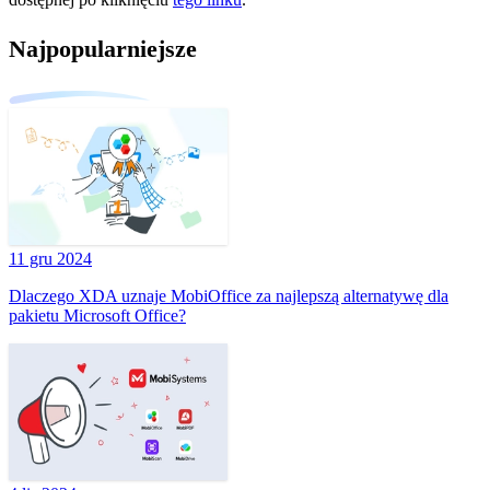
Najpopularniejsze
11 gru 2024
Dlaczego XDA uznaje MobiOffice za najlepszą alternatywę dla
pakietu Microsoft Office?