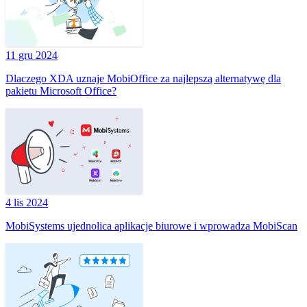
11 gru 2024
Dlaczego XDA uznaje MobiOffice za najlepszą alternatywę dla
pakietu Microsoft Office?
4 lis 2024
MobiSystems ujednolica aplikacje biurowe i wprowadza MobiScan