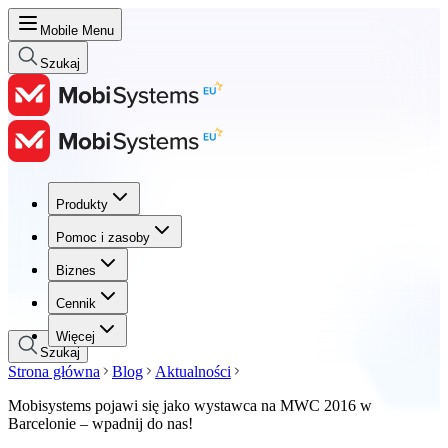
Mobile Menu
Szukaj
Produkty
Produkty
Pomoc i zasoby
Pomoc i zasoby
Biznes
Biznes
Cennik
Cennik
Więcej
Szukaj
Strona główna
Blog
Aktualności
Mobisystems pojawi się jako wystawca na MWC 2016 w
Barcelonie – wpadnij do nas!