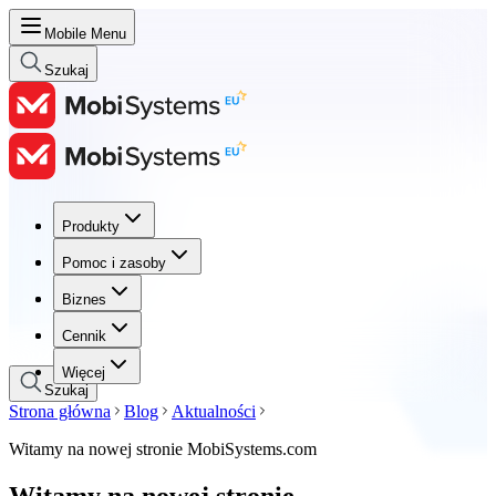
Mobile Menu
Szukaj
Produkty
Produkty
Pomoc i zasoby
Pomoc i zasoby
Biznes
Biznes
Cennik
Cennik
Więcej
Szukaj
Strona główna
Blog
Aktualności
Witamy na nowej stronie MobiSystems.com
Witamy na nowej stronie