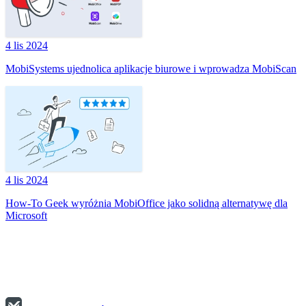
4 lis 2024
MobiSystems ujednolica aplikacje biurowe i wprowadza MobiScan
4 lis 2024
How-To Geek wyróżnia MobiOffice jako solidną alternatywę dla
Microsoft