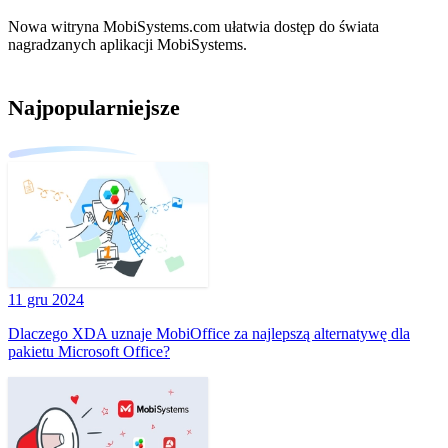
Nowa witryna MobiSystems.com ułatwia dostęp do świata
nagradzanych aplikacji MobiSystems.
Najpopularniejsze
11 gru 2024
Dlaczego XDA uznaje MobiOffice za najlepszą alternatywę dla
pakietu Microsoft Office?