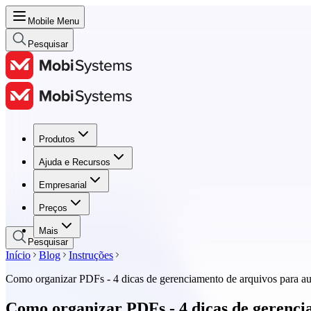
Mobile Menu
Pesquisar
Produtos
Produtos
Ajuda e Recursos
Ajuda e Recursos
Empresarial
Empresarial
Preços
Preços
Mais
Pesquisar
Início
Blog
Instruções
Como organizar PDFs - 4 dicas de gerenciamento de arquivos para au
Como organizar PDFs - 4 dicas de gerenci