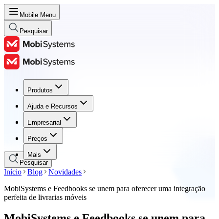
Mobile Menu
Pesquisar
Produtos
Produtos
Ajuda e Recursos
Ajuda e Recursos
Empresarial
Empresarial
Preços
Preços
Mais
Pesquisar
Início
Blog
Novidades
MobiSystems e Feedbooks se unem para oferecer uma integração
perfeita de livrarias móveis
MobiSystems e Feedbooks se unem para