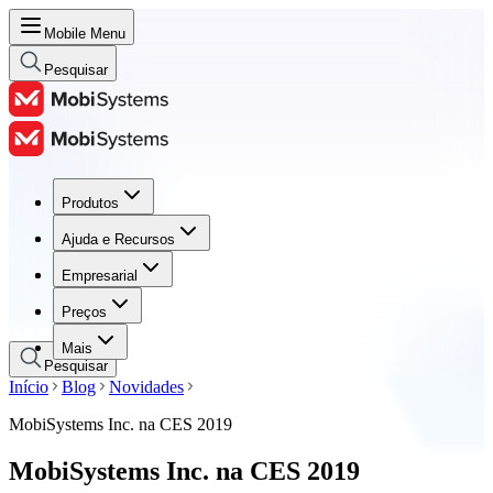
Mobile Menu
Pesquisar
Produtos
Produtos
Ajuda e Recursos
Ajuda e Recursos
Empresarial
Empresarial
Preços
Preços
Mais
Pesquisar
Início
Blog
Novidades
MobiSystems Inc. na CES 2019
MobiSystems Inc. na CES 2019