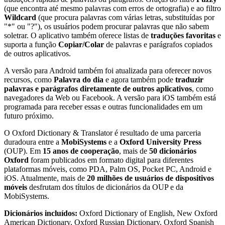
(que encontra até mesmo palavras com erros de ortografia) e ao filtro
Wildcard
(que procura palavras com várias letras, substituídas por
"*" ou "?"), os usuários podem procurar palavras que não sabem
soletrar. O aplicativo também oferece listas de
traduções favoritas
e
suporta a função
Copiar/Colar
de palavras e parágrafos copiados
de outros aplicativos.
A versão para Android também foi atualizada para oferecer novos
recursos, como
Palavra do dia
e agora também pode
traduzir
palavras e parágrafos diretamente
de outros aplicativos
, como
navegadores da Web ou Facebook. A versão para iOS também está
programada para receber essas e outras funcionalidades em um
futuro próximo.
O Oxford Dictionary & Translator é resultado de uma parceria
duradoura entre a
MobiSystems
e a
Oxford University Press
(OUP). Em
15 anos de cooperação
, mais de
50 dicionários
Oxford
foram publicados em formato digital para diferentes
plataformas móveis, como PDA, Palm OS, Pocket PC, Android e
iOS. Atualmente, mais de
20 milhões de usuários de dispositivos
móveis
desfrutam dos títulos de dicionários da OUP e da
MobiSystems.
Dicionários incluídos:
Oxford Dictionary of English, New Oxford
American Dictionary, Oxford Russian Dictionary, Oxford Spanish