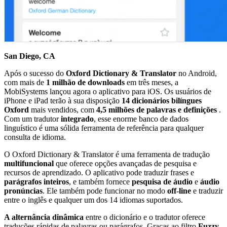
San Diego, CA
Após o sucesso do
Oxford Dictionary & Translator
no Android,
com mais de
1 milhão de downloads
em três meses, a
MobiSystems lançou agora o aplicativo para iOS. Os usuários de
iPhone e iPad terão à sua disposição
14 dicionários bilíngues
Oxford
mais vendidos, com
4,5 milhões de palavras
e definições
.
Com um tradutor
integrado
, esse enorme banco de dados
linguístico é uma sólida ferramenta de referência para qualquer
consulta de idioma.
O Oxford Dictionary & Translator é uma ferramenta de tradução
multifuncional
que oferece opções avançadas de pesquisa e
recursos de aprendizado. O aplicativo pode traduzir frases e
parágrafos inteiros
, e também fornece
pesquisa de áudio
e
áudio
pronúncias
. Ele também pode funcionar no modo
off-line
e traduzir
entre o inglês e qualquer um dos 14 idiomas suportados.
A alternância dinâmica
entre o dicionário e o tradutor oferece
traduções rápidas de palavras ou parágrafos. Graças ao filtro
Fuzzy