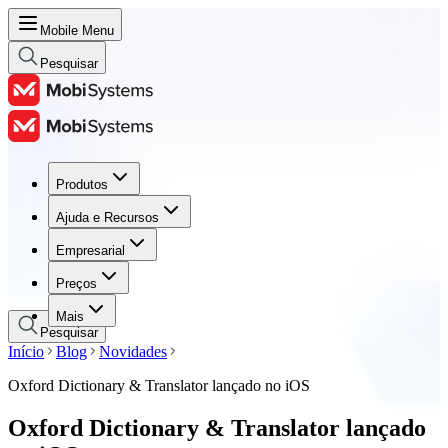
Mobile Menu
Pesquisar
Produtos
Produtos
Ajuda e Recursos
Ajuda e Recursos
Empresarial
Empresarial
Preços
Preços
Mais
Pesquisar
Início
Blog
Novidades
Oxford Dictionary & Translator lançado no iOS
Oxford Dictionary & Translator lançado