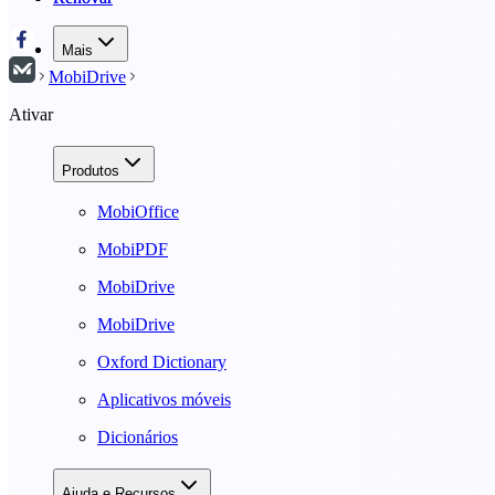
Mais
MobiDrive
Ativar
Produtos
MobiOffice
MobiPDF
MobiDrive
MobiDrive
Oxford Dictionary
Aplicativos móveis
Dicionários
Ajuda e Recursos