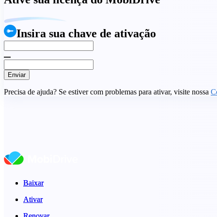
Insira sua chave de ativação
Enviar
Precisa de ajuda? Se estiver com problemas para ativar, visite nossa
C
Baixar
Baixar
Ativar
Ativar
Renovar
Renovar