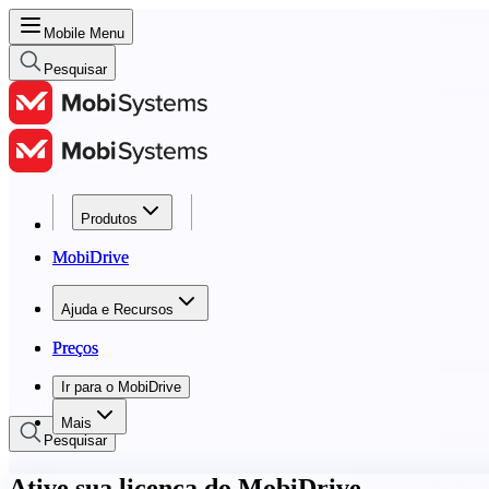
Mobile Menu
Pesquisar
Produtos
Produtos
MobiDrive
MobiDrive
Ajuda e Recursos
Ajuda e Recursos
Preços
Preços
Ir para o MobiDrive
Ir para o MobiDrive
Mais
Pesquisar
Ative sua licença do MobiDrive