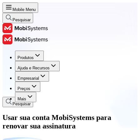
Mobile Menu
Pesquisar
Produtos
Produtos
Ajuda e Recursos
Ajuda e Recursos
Empresarial
Empresarial
Preços
Preços
Mais
Pesquisar
Usar sua conta MobiSystems para
renovar sua assinatura