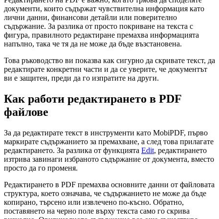
документи, които съдържат чувствителна информация като
лични данни, финансови детайли или поверително
съдържание. За разлика от просто покриване на текста с
фигура, правилното редактиране премахва информацията
напълно, така че тя да не може да бъде възстановена.
Това ръководство ви показва как сигурно да скривате текст, да
редактирате конкретни части и да се уверите, че документът
ви е защитен, преди да го изпратите на други.
Как работи редактирането в PDF
файлове
За да редактирате текст в инструменти като MobiPDF, първо
маркирате съдържанието за премахване, а след това прилагате
редактирането. За разлика от функцията
Edit
, редактирането
изтрива завинаги избраното съдържание от документа, вместо
просто да го променя.
Редактирането в PDF премахва основните данни от файловата
структура, което означава, че съдържанието не може да бъде
копирано, търсено или извлечено по-късно. Обратно,
поставянето на черно поле върху текста само го скрива