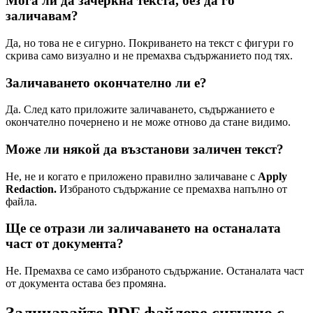
Мога ли да зачеркна текста, без да го
заличавам?
Да, но това не е сигурно. Покриването на текст с фигури го
скрива само визуално и не премахва съдържанието под тях.
Заличаването окончателно ли е?
Да. След като приложите заличаването, съдържанието е
окончателно почернено и не може отново да стане видимо.
Може ли някой да възстанови заличен текст?
Не, не и когато е приложено правилно заличаване с
Apply
Redaction.
Избраното съдържание се премахва напълно от
файла.
Ще се отрази ли заличаването на останалата
част от документа?
Не. Премахва се само избраното съдържание. Останалата част
от документа остава без промяна.