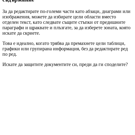
За да редактирате по-големи части като абзаци, диаграми или
изображения, можете да избирате цели области вместо
отделен текст, като следвате същите стъпки от предишните
параграфи и щраквате и плъзгате, за да изберете зоната, която
искате да скриете.
Това е идеално, когато трябва да премахнете цели таблици,
графики или групирана информация, без да редактирате ред
по ред.
Искате да защитите документите си, преди да ги споделите?