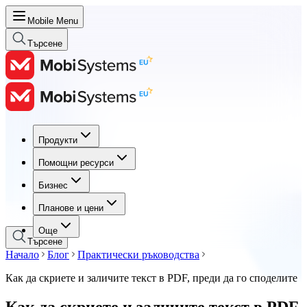
Mobile Menu
Търсене
Продукти
Продукти
Помощни ресурси
Помощни ресурси
Бизнес
Бизнес
Планове и цени
Планове и цени
Още
Търсене
Начало
Блог
Практически ръководства
Как да скриете и заличите текст в PDF, преди да го споделите
Как да скриете и заличите текст в PDF,