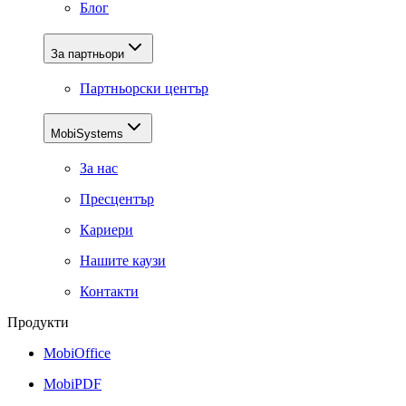
Блог
За партньори
Партньорски център
MobiSystems
За нас
Пресцентър
Кариери
Нашите каузи
Контакти
Продукти
MobiOffice
MobiPDF