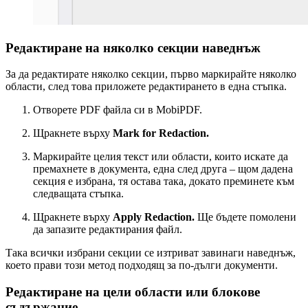
Редактиране на няколко секции наведнъж
За да редактирате няколко секции, първо маркирайте няколко
области, след това приложете редактирането в една стъпка.
Отворете PDF файла си в MobiPDF.
Щракнете върху
Mark for Redaction.
Маркирайте целия текст или области, които искате да
премахнете в документа, една след друга – щом дадена
секция е избрана, тя остава така, докато преминете към
следващата стъпка.
Щракнете върху
Apply Redaction.
Ще бъдете помолени
да запазите редактирания файл.
Така всички избрани секции се изтриват завинаги наведнъж,
което прави този метод подходящ за по-дълги документи.
Редактиране на цели области или блокове
съдържание