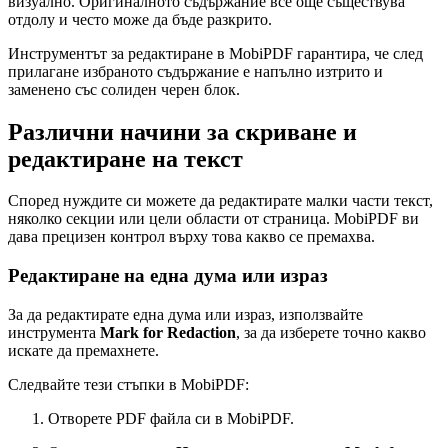
визуално. Оригиналното съдържание все още съществува
отдолу и често може да бъде разкрито.
Инструментът за редактиране в MobiPDF гарантира, че след
прилагане избраното съдържание е напълно изтрито и
заменено със солиден черен блок.
Различни начини за скриване и
редактиране на текст
Според нуждите си можете да редактирате малки части текст,
няколко секции или цели области от страница. MobiPDF ви
дава прецизен контрол върху това какво се премахва.
Редактиране на една дума или израз
За да редактирате една дума или израз, използвайте
инструмента
Mark for Redaction
, за да изберете точно какво
искате да премахнете.
Следвайте тези стъпки в MobiPDF:
Отворете PDF файла си в MobiPDF.