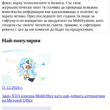
фокус върху технологиите и бизнеса. Със своя
журналистически опит тя съумява да превръща всякаква
комплексна информация във вдъхновяващо и полезно за
хората четиво. През последните пет години тя пише за
софтуер и по-конкретно за продуктите на MobiSystems, като
споделя със своите читатели съвети, трикове, и софтуерни
ревюта с цел да им помогне да бъдат по-продуктивни.
Най-популярни
11.12.2024 г.
Защо XDA класира MobiOffice като най-добрата алтернатива
на Microsoft Office