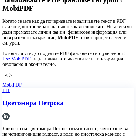
Заличавайте PDF файлове сигурно с
MobiPDF
Когато знаете как да почернявате и заличавате текст в PDF
файлове, контролирате напълно какво споделяте. Независимо
дали премахвате лични данни, финансова информация или
поверително съдържание,
MobiPDF
прави процеса лесен и
сигурен.
Готови ли сте да споделяте PDF файловете си с увереност?
Use MobiPDF
, за да заличавате чувствителна информация
безопасно и окончателно.
Tags
MobiPDF
ЦП
Цветомира Петрова
Любовта на Цветомира Петрова към книгите, която започва
на четиригодишна възраст, я води до писателска кариера с