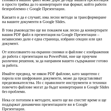
и просто трябва да го конвертирате във формат, който работи
безпроблемно с Google Презентации.
Какъвто и да е случаят, има лесни методи за трансформиране
на вашите документи в Google Slides.
В това ръководство ще ви покажем как лесно да конвертирате
вашия PDF файл в презентация на Google Презентации –
независимо дали е една страница, избрани секции или цял
документ.
От използването на екранни снимки и файлове с изображения
до работа с презентация на PowerPoint, ние ще проучим
различни решения, за да направим вашето съдържание готово
за работа.
Имайте предвид, че някои PDF файлове, като защитени с
парола или шифровани документи, може да представляват
предизвикателства. Но с правилните инструменти и техники
повечето файлове могат да бъдат конвертирани в Google Slides
без проблеми.
Нека се потопим в методите, които ще ви спестят време и ще
поддържат динамични презентациите ви в Google
Презентации.