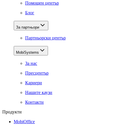
Помощен център
Блог
За партньори
Партньорски център
MobiSystems
За нас
Пресцентър
Кариери
Нашите каузи
Контакти
Продукти
MobiOffice