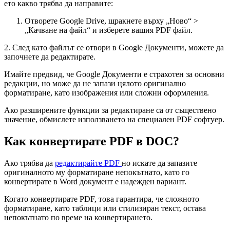
ето какво трябва да направите:
Отворете Google Drive, щракнете върху „Ново“ >
„Качване на файл“ и изберете вашия PDF файл.
2. След като файлът се отвори в Google Документи, можете да
започнете да редактирате.
Имайте предвид, че Google Документи е страхотен за основни
редакции, но може да не запази цялото оригинално
форматиране, като изображения или сложни оформления.
Ако разширените функции за редактиране са от съществено
значение, обмислете използването на специален PDF софтуер.
Как конвертирате PDF в DOC?
Ако трябва да
редактирайте PDF
но искате да запазите
оригиналното му форматиране непокътнато, като го
конвертирате в Word документ е надежден вариант.
Когато конвертирате PDF, това гарантира, че сложното
форматиране, като таблици или стилизиран текст, остава
непокътнато по време на конвертирането.