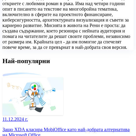
откриете с любимия роман в ръка. Има над четири години
опит в писането на текстове на многобройна тематика,
включително в сферите на проектното финансиране,
киберсигурността, архитектурната визуализация и съвети за
кариерно развитие. Мисията в живота на Рени е проста: да
създава съдържание, което резонира с нейната аудитория и
помага на читателите да решат своите проблеми, независимо
от размера им. Крайната цел - да им помогне да спечелят
повече време, за да се превърнат в най-добрата своя версия.
Най-популярни
11.12.2024 г.
Защо XDA класира MobiOffice като най-добрата алтернатива
на Microsoft Office