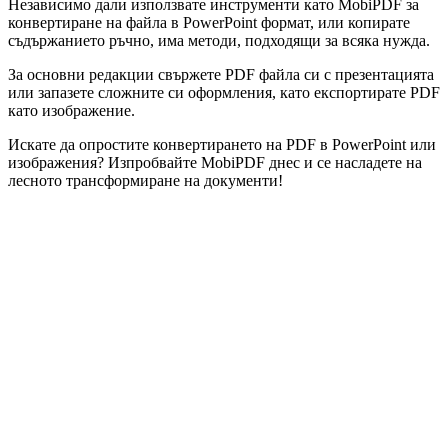
Независимо дали използвате инструменти като MobiPDF за
конвертиране на файла в PowerPoint формат, или копирате
съдържанието ръчно, има методи, подходящи за всяка нужда.
За основни редакции свържете PDF файла си с презентацията
или запазете сложните си оформления, като експортирате PDF
като изображение.
Искате да опростите конвертирането на PDF в PowerPoint или
изображения? Изпробвайте MobiPDF днес и се насладете на
лесното трансформиране на документи!