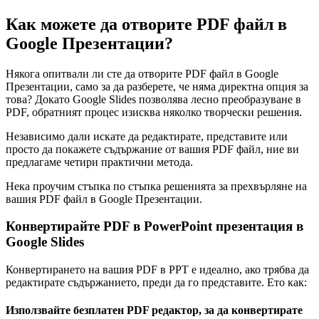
Как можете да отворите PDF файл в
Google Презентации?
Някога опитвали ли сте да отворите PDF файл в Google
Презентации, само за да разберете, че няма директна опция за
това? Докато Google Slides позволява лесно преобразуване в
PDF, обратният процес изисква няколко творчески решения.
Независимо дали искате да редактирате, представите или
просто да покажете съдържание от вашия PDF файл, ние ви
предлагаме четири практични метода.
Нека проучим стъпка по стъпка решенията за прехвърляне на
вашия PDF файл в Google Презентации.
Конвертирайте PDF в PowerPoint презентация в
Google Slides
Конвертирането на вашия PDF в PPT е идеално, ако трябва да
редактирате съдържанието, преди да го представите. Ето как:
Използвайте безплатен PDF редактор, за да конвертирате