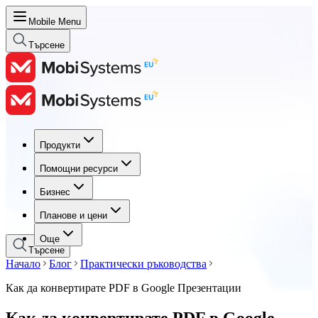
Mobile Menu
Търсене
Продукти
Продукти
Помощни ресурси
Помощни ресурси
Бизнес
Бизнес
Планове и цени
Планове и цени
Още
Търсене
Начало
Блог
Практически ръководства
Как да конвертирате PDF в Google Презентации
Как да конвертирате PDF в Google