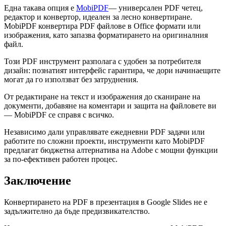
Една такава опция е
MobiPDF
— универсален PDF четец,
редактор и конвертор, идеален за лесно конвертиране.
MobiPDF конвертира PDF файлове в Office формати или
изображения, като запазва форматирането на оригиналния
файл.
Този PDF инструмент разполага с удобен за потребителя
дизайн: познатият интерфейс гарантира, че дори начинаещите
могат да го използват без затруднения.
От редактиране на текст и изображения до сканиране на
документи, добавяне на коментари и защита на файловете ви
— MobiPDF се справя с всичко.
Независимо дали управлявате ежедневни PDF задачи или
работите по сложни проекти, инструменти като MobiPDF
предлагат бюджетна алтернатива на Adobe с мощни функции
за по-ефективен работен процес.
Заключение
Конвертирането на PDF в презентация в Google Slides не е
задължително да бъде предизвикателство.