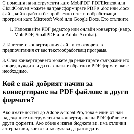
С помощта на инструменти като MobiPDF, PDFElement или
CloudConvert можете да трансформирате PDF в .doc или .docx
файл, който работи безпроблемно с текстообработващи
програми като Microsoft Word или Google Docs. Ето стъпките.
Използвайте PDF редактор или онлайн конвертор (напр.
MobiPDF, SmallPDF или Adobe Acrobat).
2. Изтеглете конвертирания файл и го отворете в
предпочитания от вас текстообработващ програма.
3. След конвертирането можете да редактирате съдържанието
според нуждите и да го запазите обратно в PDF формат, ако е
необходимо.
Кой е най-добрият начин за
конвертиране на PDF файлове в други
формати?
Ако имате достъп до Adobe Acrobat Pro, това е един от най-
надеждните инструменти за конвертиране на PDF файлове в
други формати. Ако обаче е извън бюджета ви, има отлични
алтернативи, които си заслужава да разгледате.