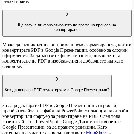
редактиране.
Ще загубя ли форматирането по време на процеса на
конвертиране?
Може да възникнат някои промени във форматирането, когато
конвертирате PDF в Google Презентации, особено за сложни
оформления. За да запазите форматирането, помислете за
конвертиране на PDF в изображения и добавянето им като
слайдове.
Как да направя PDF редактируем в Google Презентации?
За да редактирате PDF в Google Презентации, първо го
преобразувайте във файл на PowerPoint с помощта на онлайн
конвертор или софтуер за редактиране на PDF. След това
качете файла на PowerPoint в Google Диск и го отворете с
Google Презентации, за да правите редакции. Като
алтернатива можете също да използвате
MobiSlides
за