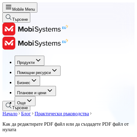
Mobile Menu
Търсене
Продукти
Продукти
Помощни ресурси
Помощни ресурси
Бизнес
Бизнес
Планове и цени
Планове и цени
Още
Търсене
Начало
Блог
Практически ръководства
Как да редактирате PDF файл или да създадете PDF файл от
нулата