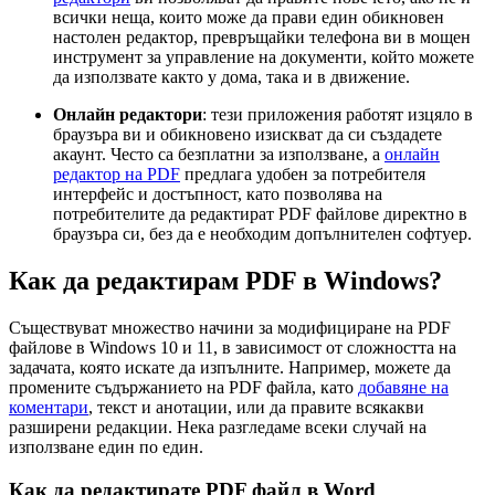
всички неща, които може да прави един обикновен
настолен редактор, превръщайки телефона ви в мощен
инструмент за управление на документи, който можете
да използвате както у дома, така и в движение.
Онлайн редактори
: тези приложения работят изцяло в
браузъра ви и обикновено изискват да си създадете
акаунт. Често са безплатни за използване, а
онлайн
редактор на PDF
предлага удобен за потребителя
интерфейс и достъпност, като позволява на
потребителите да редактират PDF файлове директно в
браузъра си, без да е необходим допълнителен софтуер.
Как да редактирам PDF в Windows?
Съществуват множество начини за модифициране на PDF
файлове в Windows 10 и 11, в зависимост от сложността на
задачата, която искате да изпълните. Например, можете да
промените съдържанието на PDF файла, като
добавяне на
коментари
, текст и анотации, или да правите всякакви
разширени редакции. Нека разгледаме всеки случай на
използване един по един.
Как да редактирате PDF файл в Word