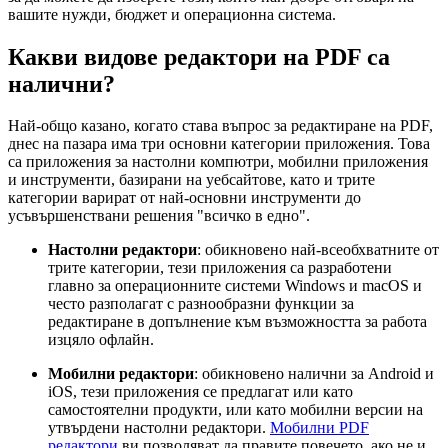
вашите нужди, бюджет и операционна система.
Какви видове редактори на PDF са
налични?
Най-общо казано, когато става въпрос за редактиране на PDF,
днес на пазара има три основни категории приложения. Това
са приложения за настолни компютри, мобилни приложения
и инструменти, базирани на уебсайтове, като и трите
категории варират от най-основни инструменти до
усъвършенствани решения "всичко в едно".
Настолни редактори
: обикновено най-всеобхватните от
трите категории, тези приложения са разработени
главно за операционните системи Windows и macOS и
често разполагат с разнообразни функции за
редактиране в допълнение към възможността за работа
изцяло офлайн.
Мобилни редактори
: обикновено налични за Android и
iOS, тези приложения се предлагат или като
самостоятелни продукти, или като мобилни версии на
утвърдени настолни редактори.
Мобилни PDF
редактори
ви позволяват да правите повечето, ако не и