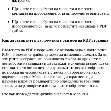
настройка.
Щракнете с левия бутон на мишката и плъзнете
краищата на изображението, за да промените размера му.
Щракнете с левия бутон на мишката и плъзнете
изображението си, за да го преместите навсякъде в PDF
файла.
Как да завъртите и да промените размера на PDF страница
Въртенето на PDF изображение е основна задача, която всяко
PDF приложение трябва да може да изпълнява с лекота. За да
завъртите изображение, обикновено трябва да щракнете с
левия бутон на мишката и да задържите символа за въртяща се
стрелка, което ще ви позволи да завъртите всяко изображение
по посока на часовниковата стрелка или обратно на нея с
определена сума. Можете също така да щракнете и да
плъзнете някоя от предварително определените гранични
точки, за да разширите или намалите изображението си.
Ето как изглежда тази функционалност в MobiPDF.