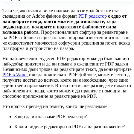
Така че, ако някога ви се наложи да взаимодействате със
създадения от Adobe файлов формат
PDF редактор
е едно от
най-добрите неща, които можете да използвате, за да
редактирате, полирате и подготвяте файловете си за
всякаква работа
. Професионалният софтуер за редактиране
на PDF файлове също е толкова широко известен и използван,
че съществуват множество софтуерни решения за почти всяка
платформа и устройство на пазара.
Но най-вече един чудесен PDF редактор може да бъде вашият
най-добър приятел и да ви помага в ежедневните PDF задачи.
Независимо дали трябва да редактирате текст, да конвертирате
PDF в Word
, или да подписвате PDF файлове, можете лесно да
получите достъп до всичко, което ви е необходимо, чрез едно
единствено приложение. В тази статия ще разгледаме някои от
най-полезните неща, които можете да правите с помощта на
способно приложение за редактиране на PDF.
Ето кратък преглед на темите, които ще разгледаме:
Защо да използваме PDF редактор?
Какви видове редактори на PDF са на разположение?