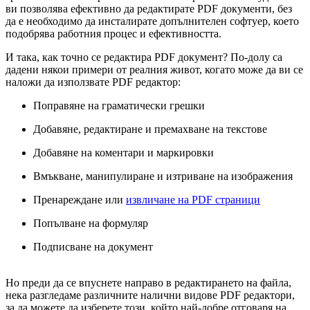
ви позволява ефективно да редактирате PDF документи, без
да е необходимо да инсталирате допълнителен софтуер, което
подобрява работния процес и ефективността.
И така, как точно се редактира PDF документ? По-долу са
дадени някои примери от реалния живот, когато може да ви се
наложи да използвате PDF редактор:
Поправяне на граматически грешки
Добавяне, редактиране и премахване на текстове
Добавяне на коментари и маркировки
Вмъкване, манипулиране и изтриване на изображения
Пренареждане или
извличане на PDF страници
Попълване на формуляр
Подписване на документ
Но преди да се впуснете направо в редактирането на файла,
нека разгледаме различните налични видове PDF редактори,
за да можете да изберете този, който най-добре отговаря на