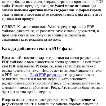
вече трябва да имате редактирана версия на оригиналния PDF
файл. Имайте предвид обаче, че
Word може не винаги да
запази напълно оригиналното съдържание и форматиране
,
така че винаги проверявайте експортирания файл два пъти за
грешки или пропуски.
СЪВЕТ
: Когато използвате Word за редактиране на PDF
файлове, уверете се, че работите само с малки документи, в
противен случай ще получите грешка за размера на
страницата като показаната по-долу.
Как да добавяте текст в PDF файл
Една от най-големите характеристики на всеки редактор на
PDF файлове е възможността за лесно добавяне на нов текст
към PDF файловете. Разбира се, това върви ръка за ръка с
редактирането на текст. Инструменти за редактиране на текст
в PDF, като напр
Foxit PDF редактор
, се предлагат както в
безплатни, така и в платени версии, като основното
редактиране е достъпно безплатно, а по-усъвършенстваните
функции изискват абонамент Pro, който може да бъде тестван
чрез безплатна пробна версия.
Втората най-голяма характеристика е, че
Приложение за
редактиране на PDF
винаги ще запазва форматирането на