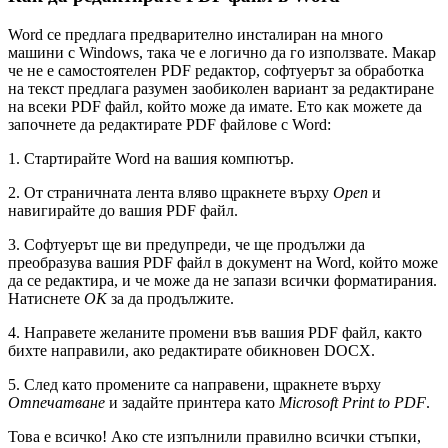
Word се предлага предварително инсталиран на много
машини с Windows, така че е логично да го използвате. Макар
че не е самостоятелен PDF редактор, софтуерът за обработка
на текст предлага разумен заобиколен вариант за редактиране
на всеки PDF файл, който може да имате. Ето как можете да
започнете да редактирате PDF файлове с Word:
1. Стартирайте Word на вашия компютър.
2. От страничната лента вляво щракнете върху
Open
и
навигирайте до вашия PDF файл.
3. Софтуерът ще ви предупреди, че ще продължи да
преобразува вашия PDF файл в документ на Word, който може
да се редактира, и че може да не запази всички форматирания.
Натиснете
OK
за да продължите.
4. Направете желаните промени във вашия PDF файл, както
бихте направили, ако редактирате обикновен DOCX.
5. След като промените са направени, щракнете върху
Отпечатване
и задайте принтера като
Microsoft Print to PDF
.
Това е всичко! Ако сте изпълнили правилно всички стъпки,