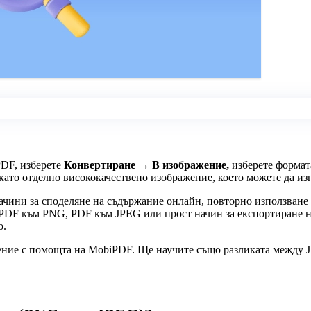
PDF, изберете
Конвертиране → В изображение,
изберете формат
 като отделно висококачествено изображение, което можете да и
ачини за споделяне на съдържание онлайн, повторно използване
т PDF към PNG, PDF към JPEG или прост начин за експортиране 
о.
ение с помощта на MobiPDF. Ще научите също разликата между JP