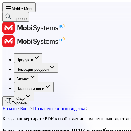
Mobile Menu
Търсене
Продукти
Продукти
Помощни ресурси
Помощни ресурси
Бизнес
Бизнес
Планове и цени
Планове и цени
Още
Търсене
Начало
Блог
Практически ръководства
Как да конвертирате PDF в изображение – вашето ръководство 
Как да конвертирате PDF в изображение