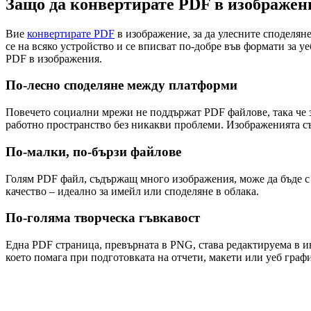
Защо да конвертирате PDF в изображен
Вие
конвертирате PDF
в изображение, за да улесните споделяне
се на всяко устройство и се вписват по-добре във формати за 
PDF в изображения.
По-лесно споделяне между платформи
Повечето социални мрежи не поддържат PDF файлове, така че з
работно пространство без никакви проблеми. Изображенията с
По-малки, по-бързи файлове
Голям PDF файл, съдържащ много изображения, може да бъде с 
качество – идеално за имейл или споделяне в облака.
По-голяма творческа гъвкавост
Една PDF страница, превърната в PNG, става редактируема в ин
което помага при подготовката на отчети, макети или уеб граф