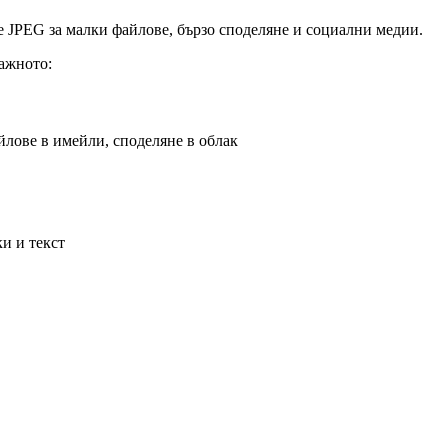
те JPEG за малки файлове, бързо споделяне и социални медии.
ажното:
йлове в имейли, споделяне в облак
и и текст