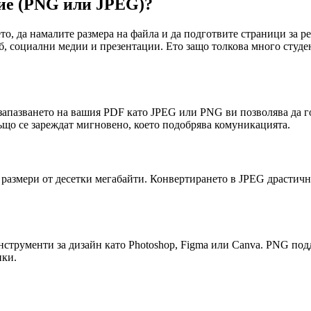
ие (PNG или JPEG)?
то, да намалите размера на файла и да подготвите страници за р
уеб, социални медии и презентации. Ето защо толкова много студ
апазването на вашия PDF като JPEG или PNG ви позволява да го 
ъщо се зареждат мигновено, което подобрява комуникацията.
размери от десетки мегабайти. Конвертирането в JPEG драстичн
струменти за дизайн като Photoshop, Figma или Canva. PNG подд
ики.