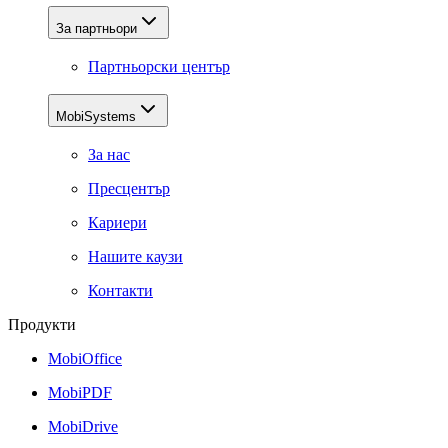
За партньори
Партньорски център
MobiSystems
За нас
Пресцентър
Кариери
Нашите каузи
Контакти
Продукти
MobiOffice
MobiPDF
MobiDrive