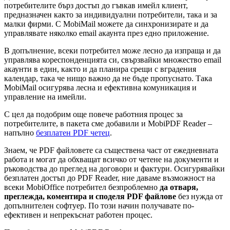
потребителите бърз достъп до гъвкав имейл клиент,
предназначен както за индивидуални потребители, така и за
малки фирми. С MobiMail можете да синхронизирате и да
управлявате няколко email акаунта през едно приложение.
В допълнение, всеки потребител може лесно да изпраща и да
управлява кореспонденцията си, свързвайки множество email
акаунти в един, както и да планира срещи с вградения
календар, така че нищо важно да не бъде пропуснато. Така
MobiMail осигурява лесна и ефективна комуникация и
управление на имейли.
С цел да подобрим още повече работния процес за
потребителите, в пакета сме добавили и MobiPDF Reader –
напълно
безплатен PDF четец
.
Знаем, че PDF файловете са съществена част от ежедневната
работа и могат да обхващат всичко от четене на документи и
ръководства до преглед на договори и фактури. Осигурявайки
безплатен достъп до PDF Reader, ние даваме възможност на
всеки MobiOffice потребител безпроблемно
да отваря,
преглежда, коментира и споделя PDF файлове
без нужда от
допълнителен софтуер. По този начин получавате по-
ефективен и непрекъснат работен процес.