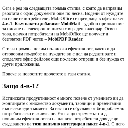
Сега е ред на следващата голяма стъпка, с която да направим
работата с офис документи още по-лесна. Водени от нуждите
на нашите потребители, MobiOffice се превръща в офис пакет
4-в-1
.
Към пакета добавяме MobiMail
– удобно приложение
за писане на електронни писма с вграден календар. Освен
това, всички потребители на MobiOffice ще получат и
безплатен PDF четец –
MobiPDF Reader.
С тази промяна целим по-висока ефективност, както и да
отговорим по-добре на нуждите ви с цел да редактирате и
споделяте офис файлове още по-лесно отпреди и без нужда от
други приложения.
Повече за новостите прочетете в тази статия.
Защо 4-в-1?
Истинската продуктивност е много повече от умението ви да
жонглирате с множество документи, таблици и презентации
във всеки един момент. За нас тя се обуславя от безпроблемно
потребителско изживяване. Ето защо стремежът ни да
повишим ефективността на нашите потребители доведе до
създаването на
този напълно интегриран пакет 4-в-1
. С него