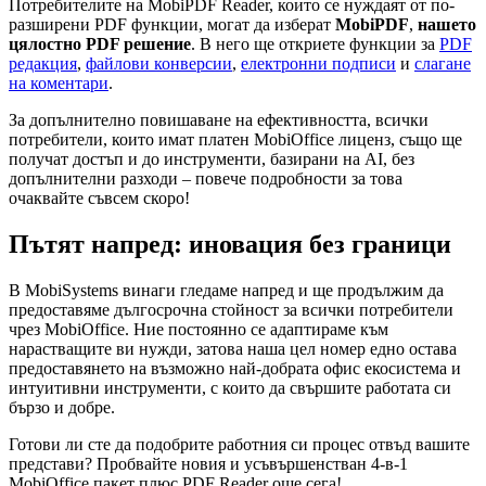
Потребителите на MobiPDF Reader, които се нуждаят от по-
разширени PDF функции, могат да изберат
MobiPDF
,
нашето
цялостно PDF решение
.
В него ще откриете функции за
PDF
редакция
,
файлови конверсии
,
електронни подписи
и
слагане
на коментари
.
За допълнително повишаване на ефективността, всички
потребители, които имат платен MobiOffice лиценз, също ще
получат достъп и до инструменти, базирани на AI, без
допълнителни разходи – повече подробности за това
очаквайте съвсем скоро!
Пътят напред: иновация без граници
В MobiSystems винаги гледаме напред и ще продължим да
предоставяме дългосрочна стойност за всички потребители
чрез MobiOffice. Ние постоянно се адаптираме към
нарастващите ви нужди, затова наша цел номер едно остава
предоставянето на възможно най-добрата офис екосистема и
интуитивни инструменти, с които да свършите работата си
бързо и добре.
Готови ли сте да подобрите работния си процес отвъд вашите
представи? Пробвайте новия и усъвършенстван 4-в-1
MobiOffice пакет плюс PDF Reader още сега!