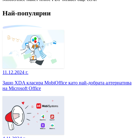
Най-популярни
11.12.2024 г.
Защо XDA класира MobiOffice като най-добрата алтернатива
на Microsoft Office