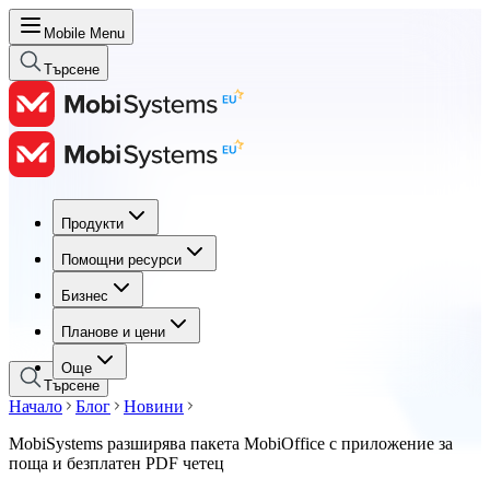
Mobile Menu
Търсене
Продукти
Продукти
Помощни ресурси
Помощни ресурси
Бизнес
Бизнес
Планове и цени
Планове и цени
Още
Търсене
Начало
Блог
Новини
MobiSystems разширява пакета MobiOffice с приложение за
поща и безплатен PDF четец