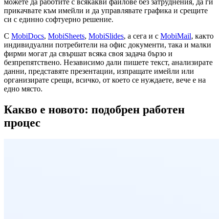
можете да работите с всякакви файлове без затруднения, да ги
прикачвате към имейли и да управлявате графика и срещите
си с единно софтуерно решение.
С
MobiDocs
,
MobiSheets
,
MobiSlides
, а сега и с
MobiMail
, както
индивидуални потребители на офис документи, така и малки
фирми могат да свършат всяка своя задача бързо и
безпрепятствено. Независимо дали пишете текст, анализирате
данни, представяте презентации, изпращате имейли или
организирате срещи, всичко, от което се нуждаете, вече е на
едно място.
Какво е новото: подобрен работен
процес