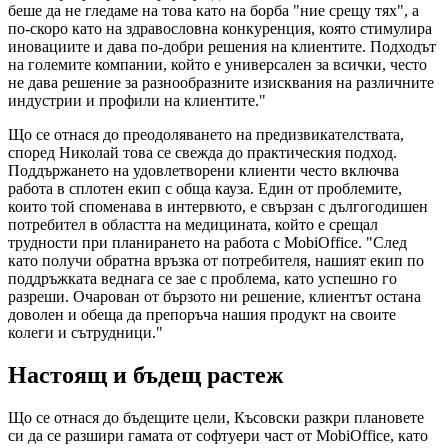
беше да не гледаме на това като на борба "ние срещу тях", а
по-скоро като на здравословна конкуренция, която стимулира
иновациите и дава по-добри решения на клиентите. Подходът
на големите компании, който е универсален за всички, често
не дава решение за разнообразните изисквания на различните
индустрии и профили на клиентите."
Що се отнася до преодоляването на предизвикателствата,
според Николай това се свежда до практическия подход.
Поддържането на удовлетворени клиенти често включва
работа в сплотен екип с обща кауза. Един от проблемите,
които той споменава в интервюто, е свързан с дългогодишен
потребител в областта на медицината, който е срещал
трудности при планирането на работа с MobiOffice. "След
като получи обратна връзка от потребителя, нашият екип по
поддръжката веднага се зае с проблема, като успешно го
разреши. Очарован от бързото ни решение, клиентът остана
доволен и обеща да препоръча нашия продукт на своите
колеги и сътрудници."
Настоящ и бъдещ растеж
Що се отнася до бъдещите цели, Късовски разкри плановете
си да се разшири гамата от софтуери част от MobiOffice, като