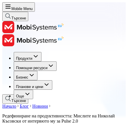
Mobile Menu
Търсене
Продукти
Продукти
Помощни ресурси
Помощни ресурси
Бизнес
Бизнес
Планове и цени
Планове и цени
Още
Търсене
Начало
Блог
Новини
Редефиниране на продуктивността: Мислите на Николай
Късовски от интервюто му за Pulse 2.0