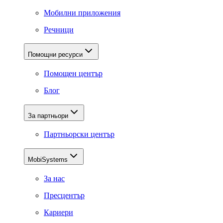
Мобилни приложения
Речници
Помощни ресурси
Помощен център
Блог
За партньори
Партньорски център
MobiSystems
За нас
Пресцентър
Кариери