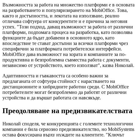
Възможността за работа на множество платформи е в основата
на разработването и популяризирането на MobiOffice. Това,
както и достъпността, и лекотата на използване, реално
отличава софтуера от конкурентите и е причина за неговия
успех. "Този подход, даващ възможност за работа от различни
платформи, подпомага процеса на разработка, като позволява
функциите да бъдат добавени в основното ядро, като
впоследствие те стават достъпни за всички платформи чрез
специфични за платформата потребителски интерфейси.
MobiOffice дава възможност на хората и компаниите за по-
продуктивна и безпроблемна съвместна работа с документи,
независимо от устройството, което използват", казва Николай.
Адаптивността и гъвкавостта са особено важни за
предлаганата от софтуера стойност с нарастването на
дистанционните и хибридните работни среди. С MobiOffice
потребителите могат безпроблемно да работят от различни
устройства и да вършат работата си навсякъде.
Преодоляване на предизвикателствата
Николай споделя, че конкуренцията с големите технологични
компании е била сериозно предизвикателство, но MobiSystems
остава фокусирана върху нуждите на клиентите. "Ключът