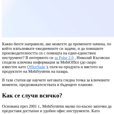
Какво бихте направили, ако можехте да промените начина, по
който изпълнявате ежедневните си задачи, и да повишите
производителността си с помощта на един-единствен
инструмент? В интервюто си
за Pulse 2.0
, Николай Късовски
сподели ключова информация за MobiOffice (до скоро
известен като
OfficeSuite
), пътя на продукта и мястото на
продуктите на MobiSystems на пазара.
В тази статия ще научите неговата гледна точка за ключовите
моменти, предизвикателствата и бъдещите планове.
Как се случи всичко?
Основана през 2001 г., MobiSystems малко по-късно започва да
предоставя достъпни и удобни офис инструменти. Като