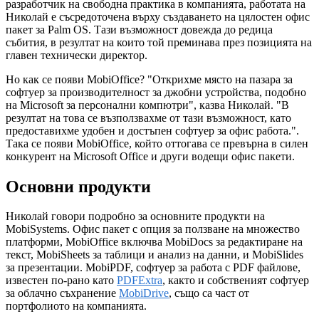
разработчик на свободна практика в компанията, работата на
Николай е съсредоточена върху създаването на цялостен офис
пакет за Palm OS. Тази възможност довежда до редица
събития, в резултат на които той преминава през позицията на
главен технически директор.
Но как се появи MobiOffice? "Открихме място на пазара за
софтуер за производителност за джобни устройства, подобно
на Microsoft за персонални компютри", казва Николай. "В
резултат на това се възползвахме от тази възможност, като
предоставихме удобен и достъпен софтуер за офис работа.".
Така се появи MobiOffice, който оттогава се превърна в силен
конкурент на Microsoft Office и други водещи офис пакети.
Основни продукти
Николай говори подробно за основните продукти на
MobiSystems. Офис пакет с опция за ползване на множество
платформи, MobiOffice включва MobiDocs за редактиране на
текст, MobiSheets за таблици и анализ на данни, и MobiSlides
за презентации. MobiPDF, софтуер за работа с PDF файлове,
известен по-рано като
PDFExtra
, както и собственият софтуер
за облачно съхранение
MobiDrive
, също са част от
портфолиото на компанията.