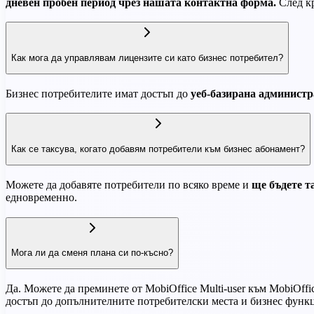
дневен пробен период чрез нашата контактна форма.
След кр
Как мога да управлявам лицензите си като бизнес потребител?
Бизнес потребителите имат достъп до
уеб-базирана администр
Как се таксува, когато добавям потребители към бизнес абонамент?
Можете да добавяте потребители по всяко време и
ще бъдете т
едновременно.
Мога ли да сменя плана си по-късно?
Да. Можете да преминете от MobiOffice Multi-user към MobiOffi
достъп до допълнителните потребителски места и бизнес функ