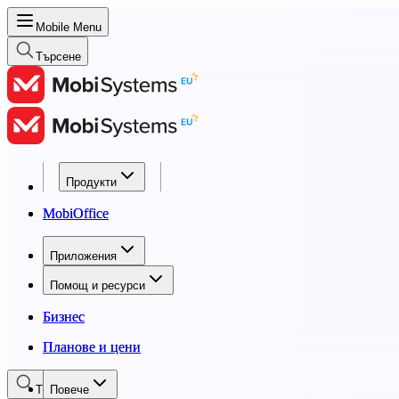
Mobile Menu
Търсене
Продукти
Продукти
MobiOffice
MobiOffice
Приложения
Приложения
Помощ и ресурси
Помощ и ресурси
Бизнес
Бизнес
Планове и цени
Планове и цени
Търсене
Повече