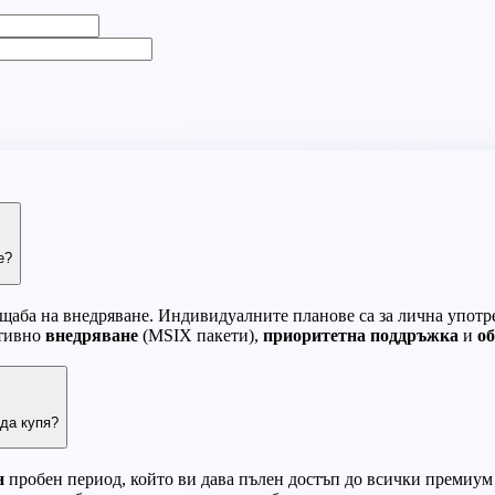
е?
щаба на внедряване. Индивидуалните планове са за лична употре
ативно
внедряване
(MSIX пакети),
приоритетна поддръжка
и
об
 да купя?
н
пробен период, който ви дава пълен достъп до всички премиум