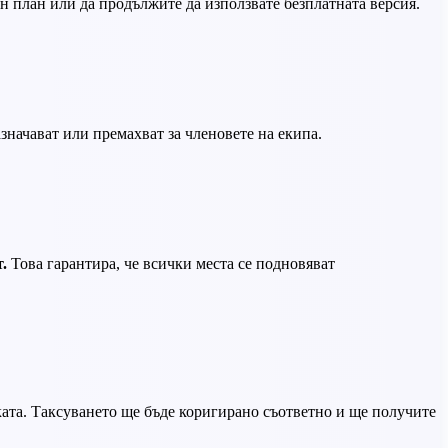
н план или да продължите да използвате безплатната версия.
азначават или премахват за членовете на екипа.
.
Това гарантира, че всички места се подновяват
жката. Таксуването ще бъде коригирано съответно и ще получите