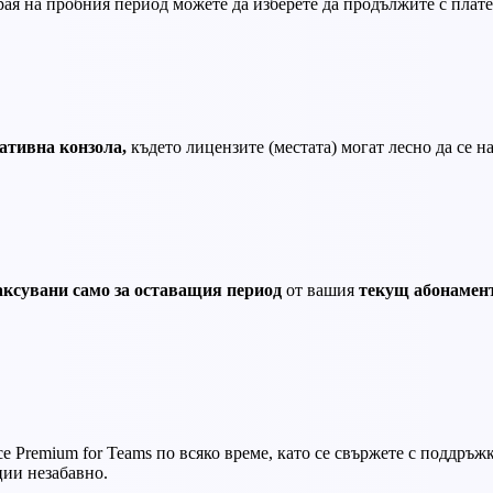
ая на пробния период можете да изберете да продължите с плате
ативна конзола,
където лицензите (местата) могат лесно да се н
аксувани само за оставащия период
от вашия
текущ абонамент
ce Premium for Teams по всяко време, като се свържете с поддръ
ции незабавно.