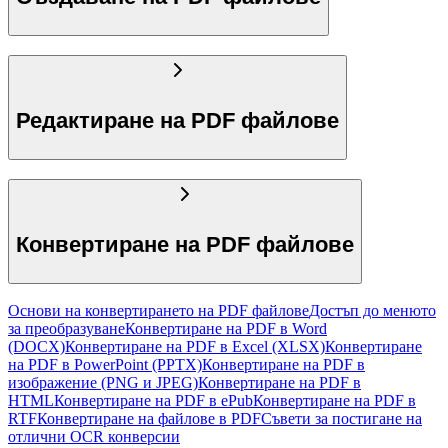
Редактиране на PDF файлове
Конвертиране на PDF файлове
Основи на конвертирането на PDF файлове
Достъп до менюто
за преобразуване
Конвертиране на PDF в Word
(DOCX)
Конвертиране на PDF в Excel (XLSX)
Конвертиране
на PDF в PowerPoint (PPTX)
Конвертиране на PDF в
изображение (PNG и JPEG)
Конвертиране на PDF в
HTML
Конвертиране на PDF в ePub
Конвертиране на PDF в
RTF
Конвертиране на файлове в PDF
Съвети за постигане на
отлични OCR конверсии