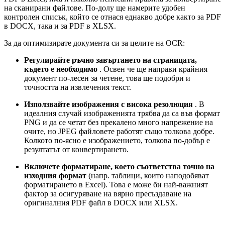
на сканирани файлове. По-долу ще намерите удобен
контролен списък, който се отнася еднакво добре както за PDF
в DOCX, така и за PDF в XLSX.
За да оптимизирате документа си за целите на OCR:
Регулирайте ръчно завъртането на страницата,
където е необходимо
. Освен че ще направи крайния
документ по-лесен за четене, това ще подобри и
точността на извлечения текст.
Използвайте изображения с висока резолюция
. В
идеалния случай изображенията трябва да са във формат
PNG и да се четат без прекалено много напрежение на
очите, но JPEG файловете работят също толкова добре.
Колкото по-ясно е изображението, толкова по-добър е
резултатът от конвертирането.
Включете форматиране, което съответства точно на
изходния формат
(напр. таблици, които наподобяват
форматирането в Excel). Това е може би най-важният
фактор за осигуряване на вярно пресъздаване на
оригиналния PDF файл в DOCX или XLSX.