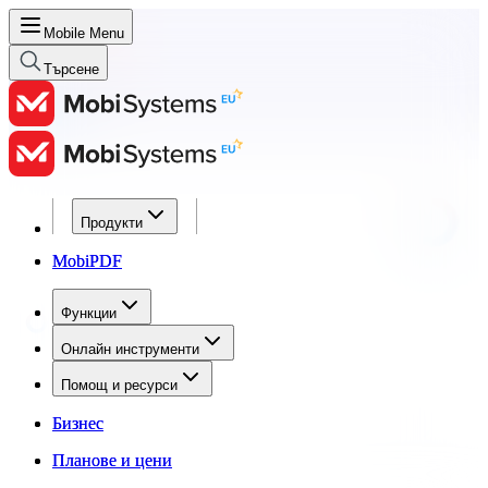
Mobile Menu
Търсене
Продукти
Продукти
MobiPDF
MobiPDF
Функции
Функции
Онлайн инструменти
Онлайн инструменти
Помощ и ресурси
Помощ и ресурси
Бизнес
Бизнес
Планове и цени
Планове и цени