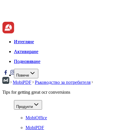
Изтегляне
Изтегляне
Активиране
Активиране
Подновяване
Подновяване
Повече
MobiPDF
Ръководство за потребителя
Tips for getting great ocr conversions
Продукти
MobiOffice
MobiPDF