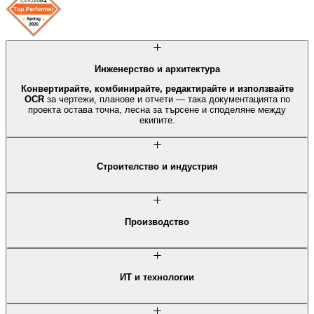
Инженерство и архитектура
Конвертирайте, комбинирайте, редактирайте и използвайте
OCR
за чертежи, планове и отчети — така документацията по
проекта остава точна, лесна за търсене и споделяне между
екипите.
Строителство и индустрия
Дигитализирайте хартиени документи, организирайте чертежи и
проектни файлове,
и архивирайте документация в
компресирани
PDF файлове
, които лесно се съхраняват, достъпват и споделят
на всеки етап от проекта.
Производство
Поддържайте производствената документация организирана и
актуална, като
комбинирате файлове, редактирате PDF
файлове и попълвате формуляри
дигитално в екипи и работни
процеси.
ИТ и технологии
Управлявайте техническата документация по-ефективно с
редактиране на PDF, OCR търсене, формуляри, подписи и