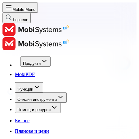
Mobile Menu
Търсене
Продукти
Продукти
MobiPDF
MobiPDF
Функции
Функции
Онлайн инструменти
Онлайн инструменти
Помощ и ресурси
Помощ и ресурси
Бизнес
Бизнес
Планове и цени
Планове и цени