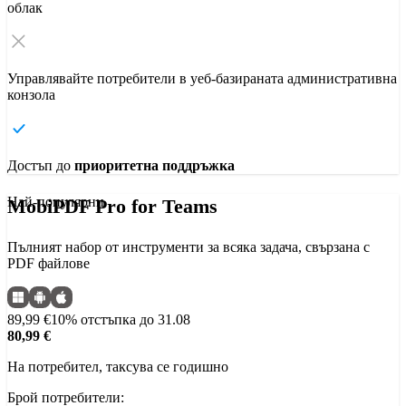
облак
Управлявайте потребители в уеб-базираната административна
конзола
Достъп до
приоритетна поддръжка
Най-популярни
MobiPDF Pro for Teams
Пълният набор от инструменти за всяка задача, свързана с
PDF файлове
89,99 €
10% отстъпка до 31.08
80,99 €
На потребител, таксува се годишно
Брой потребители: