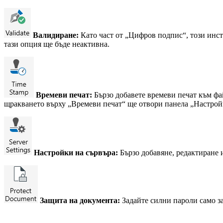
Валидиране:
Като част от „Цифров подпис“, този инс
тази опция ще бъде неактивна.
Времеви печат:
Бързо добавете времеви печат към фа
щракването върху „Времеви печат“ ще отвори панела „Настрой
Настройки на сървъра:
Бързо добавяне, редактиране 
Защита на документа:
Задайте силни пароли само з