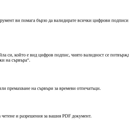
трумент ви помага бързо да валидирате всички цифрови подписи
йла си, който е вид цифров подпис, чиято валидност се потвържд
ки на сървъра“.
или премахване на сървъри за времеви отпечатъци.
а четене и разрешения за вашия PDF документ.