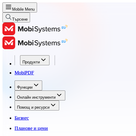
Mobile Menu
Търсене
Продукти
Продукти
MobiPDF
MobiPDF
Функции
Функции
Онлайн инструменти
Онлайн инструменти
Помощ и ресурси
Помощ и ресурси
Бизнес
Бизнес
Планове и цени
Планове и цени