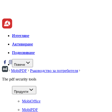
Изтегляне
Изтегляне
Активиране
Активиране
Подновяване
Подновяване
Повече
MobiPDF
Ръководство за потребителя
The pdf security tools
Продукти
MobiOffice
MobiPDF