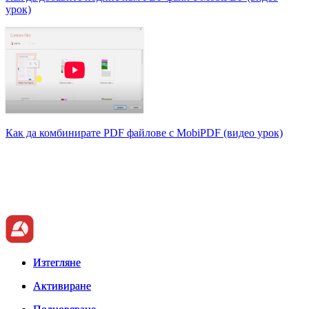
урок)
Как да комбинирате PDF файлове с MobiPDF (видео урок)
Изтегляне
Изтегляне
Активиране
Активиране