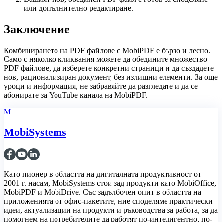
или допълнително редактиране.
Заключение
Комбинирането на PDF файлове с MobiPDF е бързо и лесно.
Само с няколко кликвания можете да обедините множество
PDF файлове, да изберете конкретни страници и да създадете
нов, рационализиран документ, без излишни елементи. За още
уроци и информация, не забравяйте да разгледате и да се
абонирате за YouTube канала на MobiPDF.
M
MobiSystems
Като пионер в областта на дигиталната продуктивност от
2001 г. насам, MobiSystems стои зад продукти като MobiOffice,
MobiPDF и MobiDrive. Със задълбочен опит в областта на
приложенията от офис-пакетите, ние споделяме практически
идеи, актуализации на продукти и ръководства за работа, за да
помогнем на потребителите да работят по-интелигентно, по-