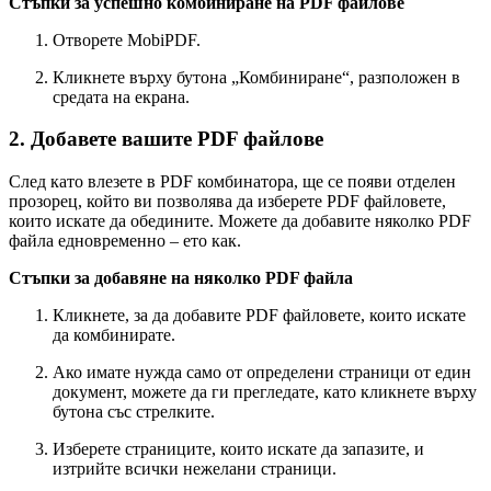
Стъпки за успешно комбиниране на PDF файлове
Отворете MobiPDF.
Кликнете върху бутона „Комбиниране“, разположен в
средата на екрана.
2. Добавете вашите PDF файлове
След като влезете в PDF комбинатора, ще се появи отделен
прозорец, който ви позволява да изберете PDF файловете,
които искате да обедините. Можете да добавите няколко PDF
файла едновременно – ето как.
Стъпки за добавяне на няколко PDF файла
Кликнете, за да добавите PDF файловете, които искате
да комбинирате.
Ако имате нужда само от определени страници от един
документ, можете да ги прегледате, като кликнете върху
бутона със стрелките.
Изберете страниците, които искате да запазите, и
изтрийте всички нежелани страници.