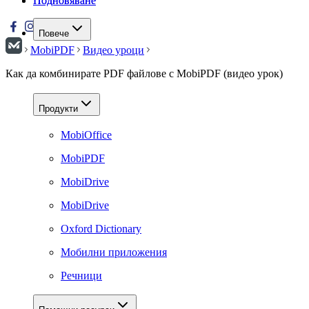
Подновяване
Подновяване
Повече
MobiPDF
Видео уроци
Как да комбинирате PDF файлове с MobiPDF (видео урок)
Продукти
MobiOffice
MobiPDF
MobiDrive
MobiDrive
Oxford Dictionary
Мобилни приложения
Речници