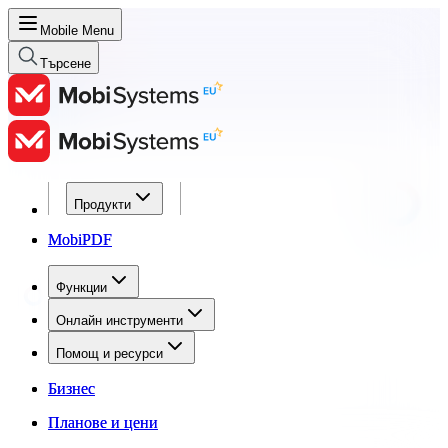
Mobile Menu
Търсене
Продукти
Продукти
MobiPDF
MobiPDF
Функции
Функции
Онлайн инструменти
Онлайн инструменти
Помощ и ресурси
Помощ и ресурси
Бизнес
Бизнес
Планове и цени
Планове и цени