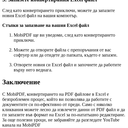
След като конвертирането приключи, можете да запазите
новия Excel файл на вашия компютър.
Стъпки за запазване на вашия Excel файл
MobiPDF ще ви уведоми, след като конвертирането
приключи.
Можете да отворите файла с препоръчания от вас
софтуер или да отидете до папката, където е запазен.
Отворете новия си Excel файл и започнете да работите
върху него веднага.
Заключение
С MobiPDF, конвертирането на PDF файлове в Excel е
безпроблемен процес, който ви позволява да работите с
документите си по-ефективно от преди. Само с няколко
кликвания можете лесно да извлечете данни от PDF файл и да
ги запазите във формат на Excel за по-нататъшно редактиране.
За още полезни уроци, не забравяйте да разгледате YouTube
канала на MobiPDF