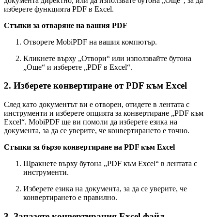
документа директно, или да използвате бутона „Още“, за да
изберете функцията PDF в Excel.
Стъпки за отваряне на вашия PDF
Отворете MobiPDF на вашия компютър.
Кликнете върху „Отвори“ или използвайте бутона
„Още“ и изберете „PDF в Excel“.
2. Изберете конвертиране от PDF към Excel
След като документът ви е отворен, отидете в лентата с
инструменти и изберете опцията за конвертиране „PDF към
Excel“. MobiPDF ще ви помоли да изберете езика на
документа, за да се уверите, че конвертирането е точно.
Стъпки за бързо конвертиране на PDF към Excel
Щракнете върху бутона „PDF към Excel“ в лентата с
инструменти.
Изберете езика на документа, за да се уверите, че
конвертирането е правилно.
3. Запазете конвертирания Excel файл