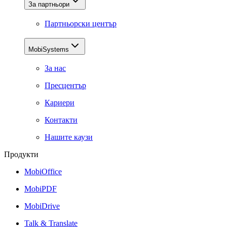
За партньори
Партньорски център
MobiSystems
За нас
Пресцентър
Кариери
Контакти
Нашите каузи
Продукти
MobiOffice
MobiPDF
MobiDrive
Talk & Translate