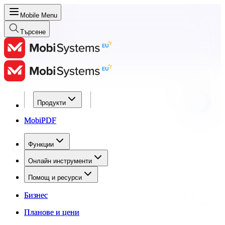
Mobile Menu
Търсене
Продукти
Продукти
MobiPDF
MobiPDF
Функции
Функции
Онлайн инструменти
Онлайн инструменти
Помощ и ресурси
Помощ и ресурси
Бизнес
Бизнес
Планове и цени
Планове и цени