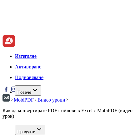
Изтегляне
Изтегляне
Активиране
Активиране
Подновяване
Подновяване
Повече
MobiPDF
Видео уроци
Как да конвертирате PDF файлове в Excel с MobiPDF (видео
урок)
Продукти