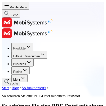
Mobile Menu
Suche
Produkte
Produkte
Hilfe & Ressourcen
Hilfe & Ressourcen
Business
Business
Preise
Preise
Mehr
Suche
Start
Blog
So funktioniert's
So schützen Sie eine PDF-Datei mit einem Passwort
So schützen Sie eine PDF-Datei mit einem