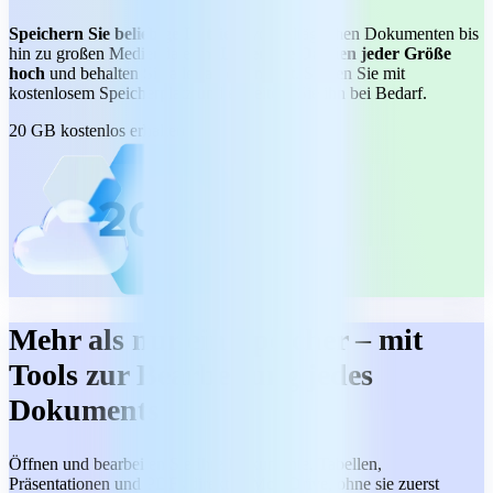
Speichern Sie beliebige Dateien,
von alltäglichen Dokumenten bis
hin zu großen Mediendateien.
Laden Sie Dateien jeder Größe
hoch
und behalten Sie alles an einem Ort. Starten Sie mit
kostenlosem Speicherplatz und erweitern Sie ihn bei Bedarf.
20 GB kostenlos erhalten
Mehr als nur ein Speicher – mit
Tools zur Bearbeitung jedes
Dokuments
Öffnen und bearbeiten Sie Ihre Dokumente, Tabellen,
Präsentationen und PDFs direkt in MobiDrive, ohne sie zuerst