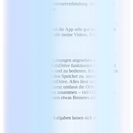
benötigen man eine Internetverbindung. Insgesamt ist
sie besser als TeraBox.
AS
Atharv Sawant
Ich gebe 5 Sterne, weil die App sehr gut und praktisch
ist. Ich sichere damit alle meine Videos, Fotos und
Dateien.
EA
ebrahim ali
Ich habe mir andere Lösungen angesehen und keine
bessere gefunden. MobiDrive funktioniert einfach und
ist leicht einzurichten und zu bedienen. Ich greife kaum
noch auf meinen lokalen Speicher zu, sondern fast
immer direkt auf MobiDrive. Alles lässt sich von dort
aus erledigen. Die Lizenz umfasst die Office Suite.
Beide arbeiten nahtlos zusammen – viel Glück an alle,
die glauben, sie könnten etwas Besseres anbieten.
TA
Timothy Ament
Sehr gute App. Alle Aufgaben lassen sich mobil
erledigen.