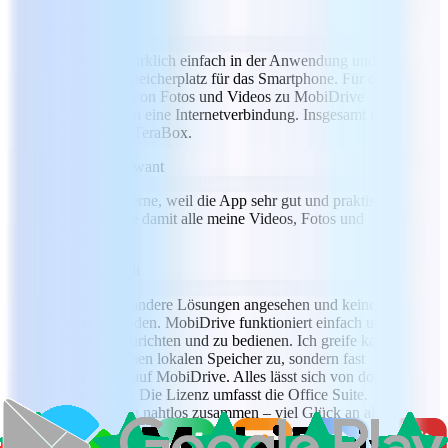
S
Sioson
Die App ist wirklich einfach in der Anwendung und
bietet mehr Speicherplatz für das Smartphone. Für die
Übertragung von Fotos und Videos zu MobiDrive
benötigen man eine Internetverbindung. Insgesamt ist
sie besser als TeraBox.
AS
Atharv Sawant
Ich gebe 5 Sterne, weil die App sehr gut und praktisch
ist. Ich sichere damit alle meine Videos, Fotos und
Dateien.
EA
ebrahim ali
Ich habe mir andere Lösungen angesehen und keine
bessere gefunden. MobiDrive funktioniert einfach und
ist leicht einzurichten und zu bedienen. Ich greife kaum
noch auf meinen lokalen Speicher zu, sondern fast
immer direkt auf MobiDrive. Alles lässt sich von dort
aus erledigen. Die Lizenz umfasst die Office Suite.
Beide arbeiten nahtlos zusammen – viel Glück an alle,
die glauben, sie könnten etwas Besseres anbieten.