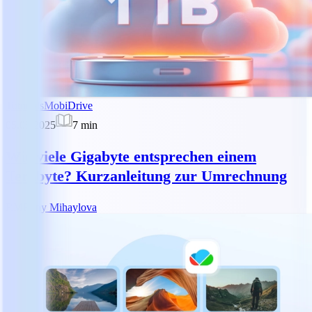
Tutorials
MobiDrive
05.05.2025
7
min
Wie viele Gigabyte entsprechen einem
Terabyte? Kurzanleitung zur Umrechnung
RM
Reny Mihaylova