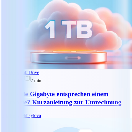
Tutorials
MobiDrive
05.05.2025
7
min
Wie viele Gigabyte entsprechen einem
Terabyte? Kurzanleitung zur Umrechnung
RM
Reny Mihaylova