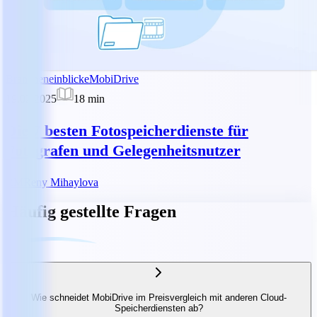
Brancheneinblicke
MobiDrive
19.02.2025
18
min
Die 7 besten Fotospeicherdienste für
Fotografen und Gelegenheitsnutzer
RM
Reny Mihaylova
Häufig gestellte Fragen
Wie schneidet MobiDrive im Preisvergleich mit anderen Cloud-
Speicherdiensten ab?