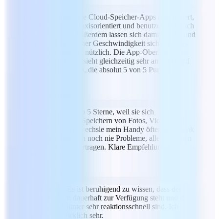
AK
Amit Kumar
Ich habe schon viele Cloud-Speicher-Apps ausprobiert,
aber keine ist so praxisorientiert und benutzerfreundlich
wie MobiDrive. Außerdem lassen sich damit Bilder und
Videos mit sehr hoher Geschwindigkeit sichern – das
finde ich besonders nützlich. Die App-Oberfläche ist
minimalistisch und sieht gleichzeitig sehr ansprechend
aus. Es ist eine App, die absolut 5 von 5 Punkten
verdient.
DR
Deep Rajak
Ich gebe dieser App 5 Sterne, weil sie sich
hervorragend zum Speichern von Fotos, Videos und
Musik eignet. Ich wechsle mein Handy öfter, aber dank
MobiDrive hatte ich noch nie Probleme, alles auf mein
neues Gerät zu übertragen. Klare Empfehlung – 5
STERNE! :)
DB
Dani Beck
Vielen Dank! Es ist beruhigend zu wissen, dass der
Speicher einem dauerhaft zur Verfügung steht und die
Entwickler dahinter sehr reaktionsschnell sind. Ich
schätze dies wirklich sehr.