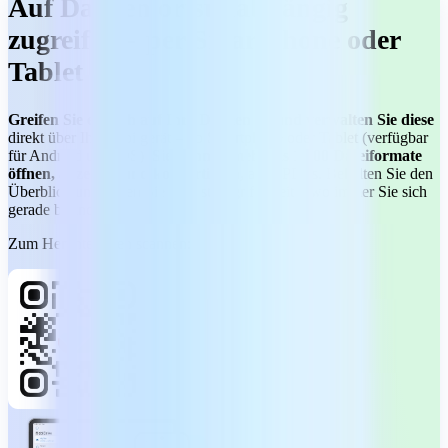
Auf Dateien ortsunabhängig
zugreifen – per Smartphone oder
Tablet
Greifen Sie einfach auf Ihre Dateien zu und verwalten Sie diese
direkt über Ihr Mobilgerät – ob Smartphone oder Tablet (verfügbar
für Android und iOS).
Sie können mehr als 1.200 Dateiformate
öffnen, anzeigen und konvertieren,
auch PDFs. Behalten Sie den
Überblick und haben Sie alles stets griffbereit – wo immer Sie sich
gerade befinden.
Zum Herunterladen scannen: