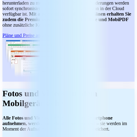
herunterladen zu müssen. Alle gespeicherten Änderungen werden
sofort synchronisiert, sodass die aktuellste Version in der Cloud
verfügbar ist.
Mit ausgewählten MobiDrive-Plänen erhalten Sie
zudem die Premiumversionen von MobiOffice und MobiPDF
ohne zusätzliche Kosten.
Pläne und Preise anzeigen
Fotos und Videos auf dem
Mobilgerät sichern
Alle Fotos und Videos, die Sie mit Ihrem Smartphone
aufnehmen, werden mit MobiDrive gesichert –
sie werden im
Moment der Aufnahme sicher in der Cloud gespeichert.