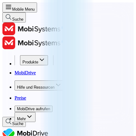
Mobile Menu
Suche
Produkte
Produkte
MobiDrive
MobiDrive
Hilfe und Ressourcen
Hilfe und Ressourcen
Preise
Preise
MobiDrive aufrufen
MobiDrive aufrufen
Mehr
Suche