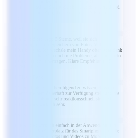
finde ich besonders nützlich. Die App-Oberfläche ist
minimalistisch und sieht gleichzeitig sehr ansprechend
aus. Es ist eine App, die absolut 5 von 5 Punkten
verdient.
DR
Deep Rajak
Ich gebe dieser App 5 Sterne, weil sie sich
hervorragend zum Speichern von Fotos, Videos und
Musik eignet. Ich wechsle mein Handy öfter, aber dank
MobiDrive hatte ich noch nie Probleme, alles auf mein
neues Gerät zu übertragen. Klare Empfehlung – 5
STERNE! :)
DB
Dani Beck
Vielen Dank! Es ist beruhigend zu wissen, dass der
Speicher einem dauerhaft zur Verfügung steht und die
Entwickler dahinter sehr reaktionsschnell sind. Ich
schätze dies wirklich sehr.
S
Sioson
Die App ist wirklich einfach in der Anwendung und
bietet mehr Speicherplatz für das Smartphone. Für die
Übertragung von Fotos und Videos zu MobiDrive