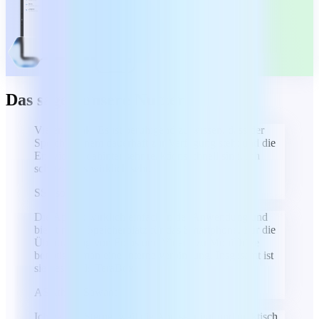
Das sagen unsere Nutzer
Vielen Dank! Es ist beruhigend zu wissen, dass der
Speicher einem dauerhaft zur Verfügung steht und die
Entwickler dahinter sehr reaktionsschnell sind. Ich
schätze dies wirklich sehr.
S
Sioson
Die App ist wirklich einfach in der Anwendung und
bietet mehr Speicherplatz für das Smartphone. Für die
Übertragung von Fotos und Videos zu MobiDrive
benötigen man eine Internetverbindung. Insgesamt ist
sie besser als TeraBox.
AS
Atharv Sawant
Ich gebe 5 Sterne, weil die App sehr gut und praktisch