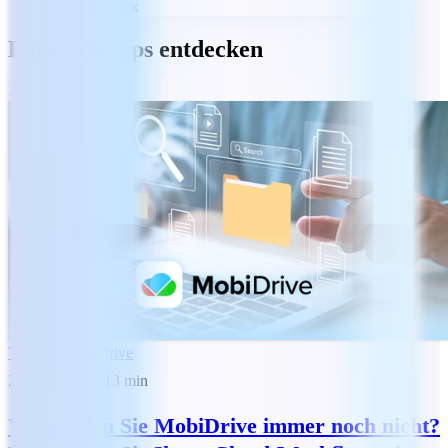
DB
Dani Beck
Expertentipps entdecken
Tutorials
MobiDrive
27.05.2025
13
min
Verwenden Sie MobiDrive immer noch nicht?