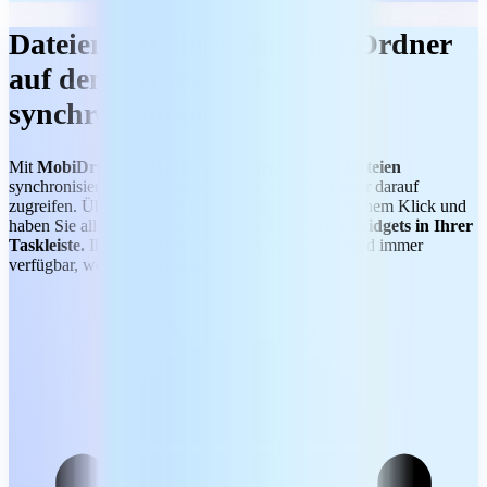
Dateien mit einem lokalen Ordner
auf dem Windows-PC
synchronisieren
Mit
MobiDrive für Windows können Sie Ihre Dateien
synchronisieren und direkt aus einem lokalen Ordner darauf
zugreifen. Übertragen Sie Dateien schnell mit nur einem Klick und
haben Sie alles griffbereit – dank des
MobiDrive-Widgets in Ihrer
Taskleiste.
Ihre Dateien bleiben stets aktuell und sind immer
verfügbar, wenn Sie sie brauchen.