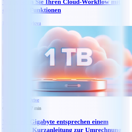
Verbessern Sie Ihren Cloud-Workflow mit
diesen 11 Funktionen
RM
Reny Mihaylova
Tutorials
MobiDrive
05.05.2025
7
min
Wie viele Gigabyte entsprechen einem
Terabyte? Kurzanleitung zur Umrechnung