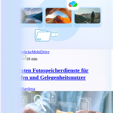
Brancheneinblicke
MobiDrive
19.02.2025
18
min
Die 7 besten Fotospeicherdienste für
Fotografen und Gelegenheitsnutzer
RM
Reny Mihaylova