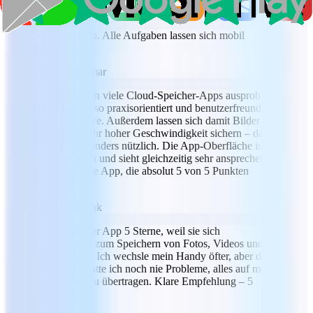
TA
Timothy Ament
Sehr gute App. Alle Aufgaben lassen sich mobil
erledigen.
AK
Amit Kumar
Ich habe schon viele Cloud-Speicher-Apps ausprobiert,
aber keine ist so praxisorientiert und benutzerfreundlich
wie MobiDrive. Außerdem lassen sich damit Bilder und
Videos mit sehr hoher Geschwindigkeit sichern – das
finde ich besonders nützlich. Die App-Oberfläche ist
minimalistisch und sieht gleichzeitig sehr ansprechend
aus. Es ist eine App, die absolut 5 von 5 Punkten
verdient.
DR
Deep Rajak
Ich gebe dieser App 5 Sterne, weil sie sich
hervorragend zum Speichern von Fotos, Videos und
Musik eignet. Ich wechsle mein Handy öfter, aber dank
MobiDrive hatte ich noch nie Probleme, alles auf mein
neues Gerät zu übertragen. Klare Empfehlung – 5
STERNE! :)