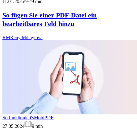
11.01.2025
9
min
So fügen Sie einer PDF-Datei ein
bearbeitbares Feld hinzu
RM
Reny Mihaylova
So funktioniert's
MobiPDF
27.05.2024
9
min