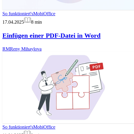
So funktioniert's
MobiOffice
17.04.2025
8
min
Einfügen einer PDF-Datei in Word
RM
Reny Mihaylova
So funktioniert's
MobiOffice