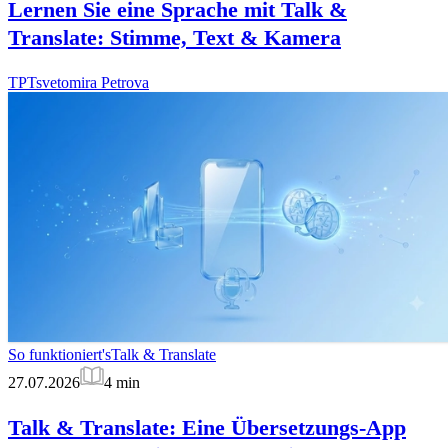
Lernen Sie eine Sprache mit Talk &
Translate: Stimme, Text & Kamera
TP
Tsvetomira Petrova
So funktioniert's
Talk & Translate
27.07.2026
4
min
Talk & Translate: Eine Übersetzungs-App