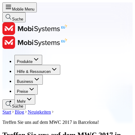
Mobile Menu
Suche
Produkte
Produkte
Hilfe & Ressourcen
Hilfe & Ressourcen
Business
Business
Preise
Preise
Mehr
Suche
Start
Blog
Neuigkeiten
Treffen Sie uns auf dem MWC 2017 in Barcelona!
Treffen Sie uns auf dem MWC 2017 in