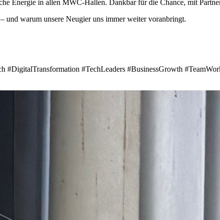
iche Energie in allen MWC-Hallen. Dankbar für die Chance, mit Partn
 – und warum unsere Neugier uns immer weiter voranbringt.
#DigitalTransformation #TechLeaders #BusinessGrowth #TeamWork 