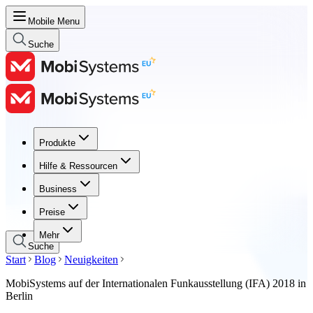
Mobile Menu
Suche
Produkte
Produkte
Hilfe & Ressourcen
Hilfe & Ressourcen
Business
Business
Preise
Preise
Mehr
Suche
Start
Blog
Neuigkeiten
MobiSystems auf der Internationalen Funkausstellung (IFA) 2018 in
Berlin