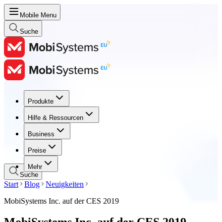
Mobile Menu
Suche
Produkte
Produkte
Hilfe & Ressourcen
Hilfe & Ressourcen
Business
Business
Preise
Preise
Mehr
Suche
Start
Blog
Neuigkeiten
MobiSystems Inc. auf der CES 2019
MobiSystems Inc. auf der CES 2019