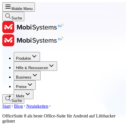
Mobile Menu
Suche
Produkte
Produkte
Hilfe & Ressourcen
Hilfe & Ressourcen
Business
Business
Preise
Preise
Mehr
Suche
Start
Blog
Neuigkeiten
OfficeSuite 8 als beste Office-Suite für Android auf Lifehacker
gelistet