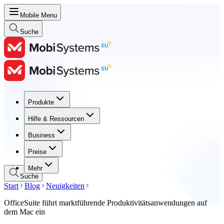
Mobile Menu
Suche
Produkte
Produkte
Hilfe & Ressourcen
Hilfe & Ressourcen
Business
Business
Preise
Preise
Mehr
Suche
Start
Blog
Neuigkeiten
OfficeSuite führt marktführende Produktivitätsanwendungen auf
dem Mac ein