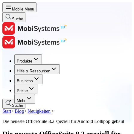
Mobile Menu
Suche
Produkte
Produkte
Hilfe & Ressourcen
Hilfe & Ressourcen
Business
Business
Preise
Preise
Mehr
Suche
Start
Blog
Neuigkeiten
Die neueste OfficeSuite 8.2 speziell für Android Lollipop gebaut
Die neueste OfficeSuite 8.2 speziell für