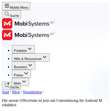
Mobile Menu
Suche
Produkte
Produkte
Hilfe & Ressourcen
Hilfe & Ressourcen
Business
Business
Preise
Preise
Mehr
Suche
Start
Blog
Neuigkeiten
Die neuste OfficeSuite ist jetzt mit Unterstützung für Android M
erhältlich