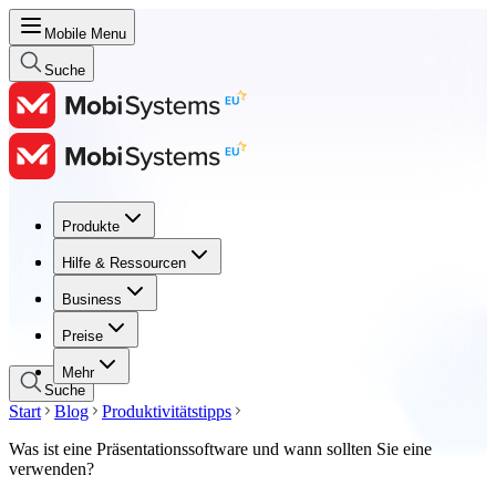
Mobile Menu
Suche
Produkte
Produkte
Hilfe & Ressourcen
Hilfe & Ressourcen
Business
Business
Preise
Preise
Mehr
Suche
Start
Blog
Produktivitätstipps
Was ist eine Präsentationssoftware und wann sollten Sie eine
verwenden?