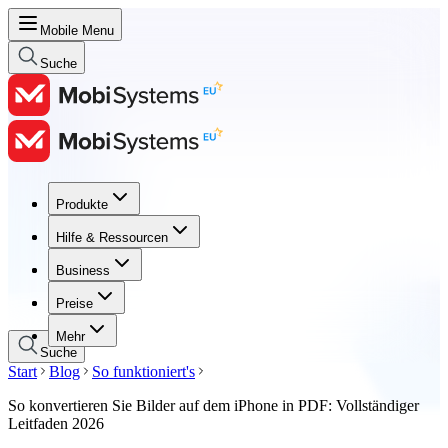
Mobile Menu
Suche
Produkte
Produkte
Hilfe & Ressourcen
Hilfe & Ressourcen
Business
Business
Preise
Preise
Mehr
Suche
Start
Blog
So funktioniert's
So konvertieren Sie Bilder auf dem iPhone in PDF: Vollständiger
Leitfaden 2026