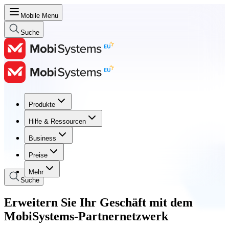
Mobile Menu
Suche
Produkte
Produkte
Hilfe & Ressourcen
Hilfe & Ressourcen
Business
Business
Preise
Preise
Mehr
Suche
Erweitern Sie Ihr Geschäft mit dem
MobiSystems-Partnernetzwerk