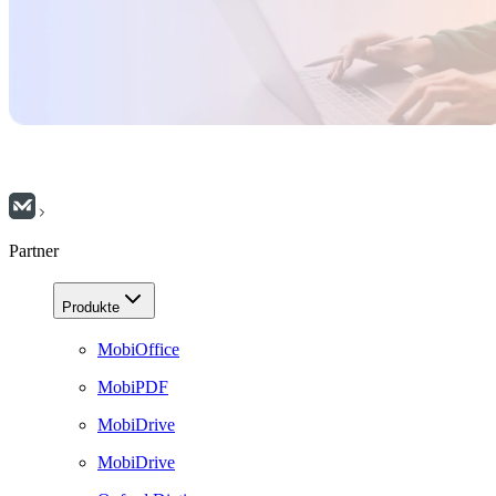
Erkunden Sie mit uns Möglichkeiten für eine langfristige
Partnerschaft, die auf praktischem Software-Nutzen, gemeinsamen
Ziele und gegenseitiger Anerkennung beruhen.
Werden Sie ein Partner
Partner
Produkte
MobiOffice
MobiPDF
MobiDrive
MobiDrive